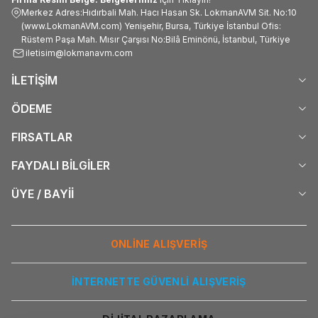
Merkez Adres:Hıdırbali Mah. Hacı Hasan Sk. LokmanAVM Sit. No:10
(www.LokmanAVM.com) Yenişehir, Bursa, Türkiye İstanbul Ofis:
Rüstem Paşa Mah. Mısır Çarşısı No:Bilâ Eminönü, İstanbul, Türkiye
iletisim@lokmanavm.com
İLETİŞİM
ÖDEME
FIRSATLAR
FAYDALI BİLGİLER
ÜYE / BAYİİ
ONLİNE ALIŞVERİŞ
İNTERNETTE GÜVENLİ ALIŞVERİŞ