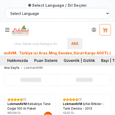
🌐 Select Language / Dil Seçimi
Hesabım
Sepet
ARA
anAVM.. Türkiye içi Aras,Mng,Sendeo,Sürat Kargo 400TL üzeri,
Hakkımızda
Puan Sistemi
Güvenlik | Gizlilik
Bayi | T
Ana Sayfa
LokmanAVM
Tükendi
(1)
(1)
%
15
%
60
LokmanAVM
Kebabiye Tane
LokmanAVM
Şifalı Bitkiler -
Doğal 100 Gr Paket
Tarık Demira - 2013
867,09
TL
42,37
TL