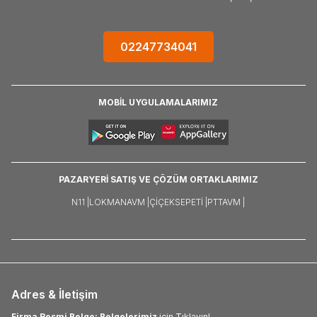
02247734041
MOBİL UYGULAMALARIMIZ
PAZARYERİ SATIŞ VE ÇÖZÜM ORTAKLARIMIZ
N11 |
LOKMANAVM |
ÇIÇEKSEPETI |
PTTAVM |
Adres & İletişim
Firma Resmi Belge: Belgelerimiz
için Tıklayın!