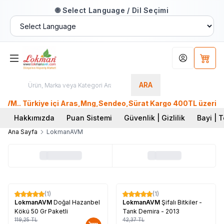
🌐 Select Language / Dil Seçimi
Hesabım
Sepet
ARA
M.. Türkiye içi Aras,Mng,Sendeo,Sürat Kargo 400TL üzeri, Ptt
Hakkımızda
Puan Sistemi
Güvenlik | Gizlilik
Bayi | T
Ana Sayfa
LokmanAVM
Tükendi
(1)
(1)
%
17
%
60
LokmanAVM
Doğal Hazanbel
LokmanAVM
Şifalı Bitkiler -
Kökü 50 Gr Paketli
Tarık Demira - 2013
119,25
TL
42,37
TL