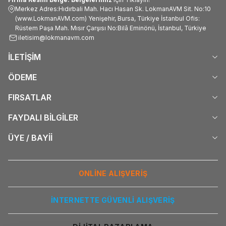
Merkez Adres:Hıdırbali Mah. Hacı Hasan Sk. LokmanAVM Sit. No:10
(www.LokmanAVM.com) Yenişehir, Bursa, Türkiye İstanbul Ofis:
Rüstem Paşa Mah. Mısır Çarşısı No:Bilâ Eminönü, İstanbul, Türkiye
iletisim@lokmanavm.com
İLETİŞİM
ÖDEME
FIRSATLAR
FAYDALI BİLGİLER
ÜYE / BAYİİ
ONLİNE ALIŞVERİŞ
İNTERNETTE GÜVENLİ ALIŞVERİŞ