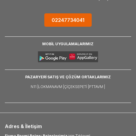
02247734041
MOBİL UYGULAMALARIMIZ
PAZARYERİ SATIŞ VE ÇÖZÜM ORTAKLARIMIZ
N11 |
LOKMANAVM |
ÇIÇEKSEPETI |
PTTAVM |
Adres & İletişim
Firma Resmi Belge: Belgelerimiz
için Tıklayın!