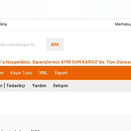
iriş
Merhaba
ARA
ldiniz. Siparişleriniz AYNI GÜN KARGO'da. Tüm Dünyadan Sipar
rm
Kaya Tuzu
XML
Export
i | Tedarikçi
Yardım
İletişim