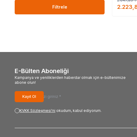
2.647,89
T
LokmanAVM ü
2.223,
LokmanAVM ü
Filtrele
#Lokma
#LokmanAVM_markanı
#
E-Bülten Aboneliği
Kampanya ve yeniliklerden haberdar olmak için e-bültenimize
abone olun!
Kayıt Ol
KVKK Sözleşmesi'ni
okudum, kabul ediyorum.