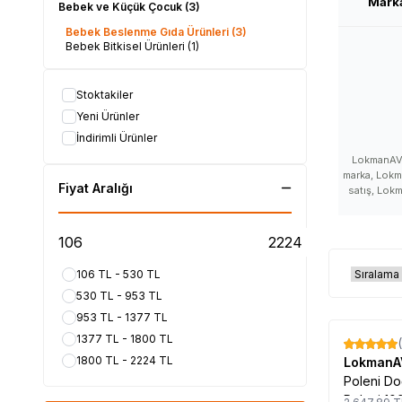
Mark
Bebek ve Küçük Çocuk
(3)
Bebek Beslenme Gıda Ürünleri
(3)
Bebek Bitkisel Ürünleri
(1)
Stoktakiler
Yeni Ürünler
İndirimli Ürünler
LokmanAVM
marka, Lokm
Fiyat Aralığı
satış, Lok
satışı, Lo
satan, L
LokmanA
yorumla
LokmanAV
106 TL - 530 TL
LokmanAVM m
530 TL - 953 TL
kullanılır,
yararları,
953 TL - 1377 TL
nerede s
1377 TL - 1800 TL
nerelerd
%
16
LokmanAVM f
1800 TL - 2224 TL
Lokman
kullanım
Poleni Do
LokmanAVM ü
Poleni 10