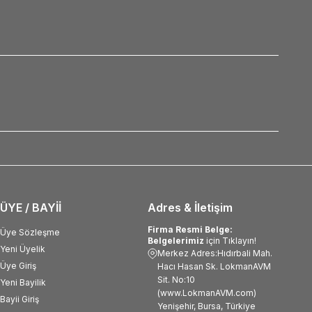
ÜYE / BAYİİ
Adres & İletişim
Firma Resmi Belge:
Üye Sözleşme
Belgelerimiz
için Tıklayın!
Yeni Üyelik
Merkez Adres:Hıdırbali Mah.
Üye Giriş
Hacı Hasan Sk. LokmanAVM
Sit. No:10
Yeni Bayilik
(www.LokmanAVM.com)
Bayii Giriş
Yenişehir, Bursa, Türkiye