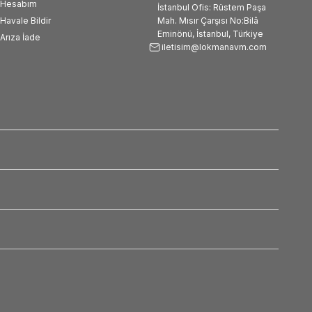
Hesabım
İstanbul Ofis: Rüstem Paşa
Havale Bildir
Mah. Mısır Çarşısı No:Bilâ
Eminönü, İstanbul, Türkiye
Arıza İade
iletisim@lokmanavm.com