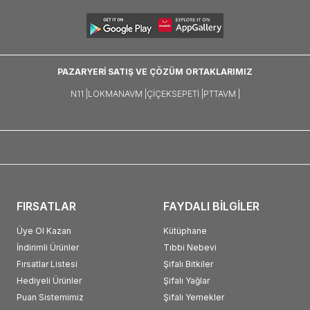
PAZARYERİ SATIŞ VE ÇÖZÜM ORTAKLARIMIZ
N11 |
LOKMANAVM |
ÇIÇEKSEPETI |
PTTAVM |
FIRSATLAR
FAYDALI BİLGİLER
Üye Ol Kazan
Kütüphane
İndirimli Ürünler
Tıbbi Nebevi
Fırsatlar Listesi
Şifalı Bitkiler
Hediyeli Ürünler
Şifalı Yağlar
Puan Sistemimiz
Şifalı Yemekler