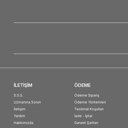
İLETİŞİM
ÖDEME
S.S.S.
Ödeme Sipariş
Uzmanına Sorun
Ödeme Yöntemleri
İletişim
Teslimat Koşulları
Yardım
İade - İptal
Hakkımızda
Garanti Şartları