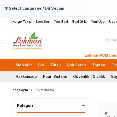
🌐 Select Language / Dil Seçimi
Kargo Takip
Soru Sor
Yeni Bayi
Bayi Giriş
Yeni Üye
Üye G
LokmanAVM.com'a Hoşge
Markalar
Cilt
Tütsü
Çok Satan
Toptan
Fo
Hakkımızda
Puan Sistemi
Güvenlik | Gizlilik
Bay
Ana Sayfa
LokmanAVM
Kategori