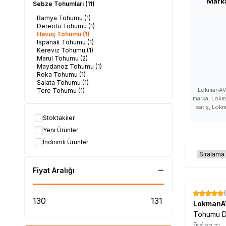
Mark
Sebze Tohumları
(11)
Bamya Tohumu
(1)
Dereotu Tohumu
(1)
Havuç Tohumu
(1)
Ispanak Tohumu
(1)
Kereviz Tohumu
(1)
Marul Tohumu
(2)
Maydanoz Tohumu
(1)
Roka Tohumu
(1)
Salata Tohumu
(1)
LokmanAVM
Tere Tohumu
(1)
marka, Lokm
satış, Lok
satışı, Lo
Stoktakiler
satan, L
Yeni Ürünler
LokmanA
yorumla
İndirimli Ürünler
LokmanAV
LokmanAVM m
kullanılır,
Fiyat Aralığı
yararları,
nerede s
nerelerd
%
17
LokmanAVM f
Lokman
kullanım
Tohumu D
LokmanAVM ü
Paket