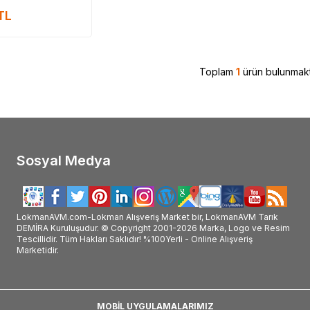
rünü nerelerde satılıyor, LokmanAVM ürünü nerden alabilirim, LokmanAVM ürünü e
rünü faydası, LokmanAVM ürünü faydaları neler, LokmanAVM hakkındaki tüm bilgiler
TL
nAVM #LOKMANAVM #LokmanAVM_marka #LokmanAVM_marka_ürünler #LokmanAVM_markası #LokmanAVM_markası_ürünleri #LokmanAVM
n_ürünleri_satışı #LokmanAVM_markanın_ürünlerini_satan #LokmanAVM_markası_satan #LokmanAVM_markası_ürünleri_satan #Lokma
LokmanAVM_satışı #LokmanAVM_satan #LokmanAVM_satan_yer #LokmanAVM_nerde_satılır #LokmanAVM_nerde_alınır #LokmanAVM_fay
Toplam
1
ürün bulunmakt
Sosyal Medya
LokmanAVM.com-Lokman Alışveriş Market bir, LokmanAVM Tarık
DEMİRA Kuruluşudur. © Copyright 2001-2026 Marka, Logo ve Resim
Tescillidir. Tüm Hakları Saklıdır! %100Yerli - Online Alışveriş
Marketidir.
MOBİL UYGULAMALARIMIZ