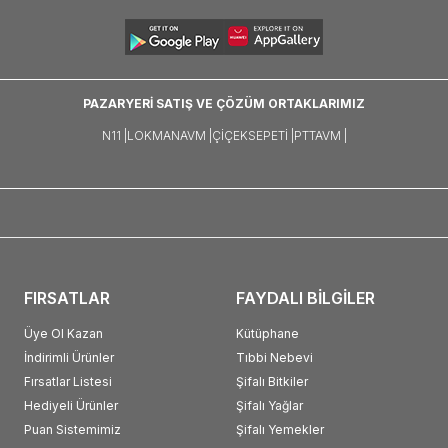
PAZARYERİ SATIŞ VE ÇÖZÜM ORTAKLARIMIZ
N11 |
LOKMANAVM |
ÇIÇEKSEPETI |
PTTAVM |
FIRSATLAR
FAYDALI BİLGİLER
Üye Ol Kazan
Kütüphane
İndirimli Ürünler
Tıbbi Nebevi
Fırsatlar Listesi
Şifalı Bitkiler
Hediyeli Ürünler
Şifalı Yağlar
Puan Sistemimiz
Şifalı Yemekler