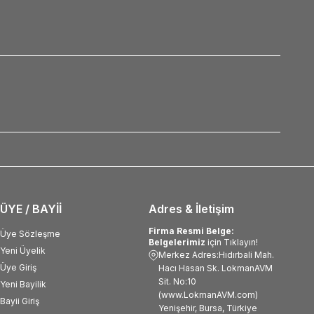
ÜYE / BAYİİ
Adres & İletişim
Firma Resmi Belge:
Üye Sözleşme
Belgelerimiz
için Tıklayın!
Yeni Üyelik
Merkez Adres:Hıdırbali Mah.
Üye Giriş
Hacı Hasan Sk. LokmanAVM
Sit. No:10
Yeni Bayilik
(www.LokmanAVM.com)
Bayii Giriş
Yenişehir, Bursa, Türkiye