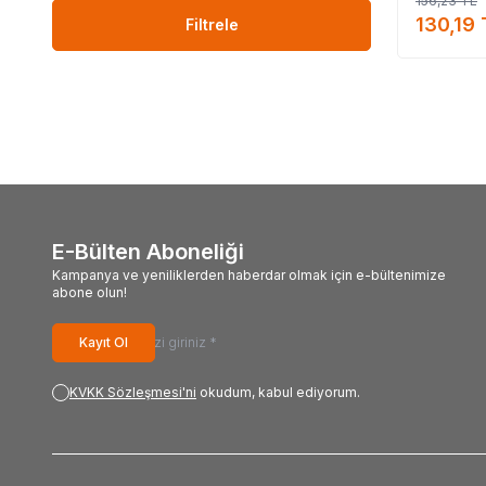
156,23
TL
LokmanAVM ü
130,19
LokmanAVM ü
Filtrele
#Lokma
#LokmanAVM_markanı
#
E-Bülten Aboneliği
Kampanya ve yeniliklerden haberdar olmak için e-bültenimize
abone olun!
Kayıt Ol
KVKK Sözleşmesi'ni
okudum, kabul ediyorum.