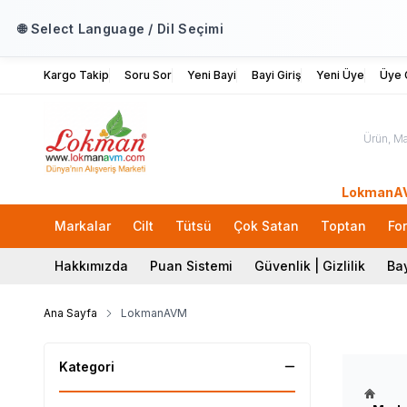
🌐 Select Language / Dil Seçimi
Kargo Takip
Soru Sor
Yeni Bayi
Bayi Giriş
Yeni Üye
Üye G
LokmanAVM.com'
Markalar
Cilt
Tütsü
Çok Satan
Toptan
Fo
Hakkımızda
Puan Sistemi
Güvenlik | Gizlilik
Bay
Ana Sayfa
LokmanAVM
Kategori