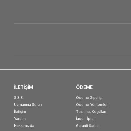
İLETİŞİM
ÖDEME
S.S.S.
Ödeme Sipariş
Uzmanına Sorun
Ödeme Yöntemleri
İletişim
Teslimat Koşulları
Yardım
İade - İptal
Hakkımızda
Garanti Şartları