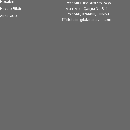
Hesabım
İstanbul Ofis: Rüstem Paşa
Havale Bildir
Mah. Mısır Çarşısı No:Bilâ
Eminönü, İstanbul, Türkiye
Arıza İade
iletisim@lokmanavm.com