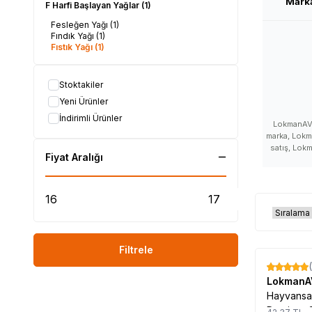
Mark
F Harfi Başlayan Yağlar
(1)
Fesleğen Yağı
(1)
Fındık Yağı
(1)
Fıstık Yağı
(1)
Stoktakiler
Yeni Ürünler
İndirimli Ürünler
LokmanAVM
marka, Lokm
satış, Lok
Fiyat Aralığı
satışı, Lo
satan, L
LokmanA
yorumla
LokmanAV
LokmanAVM m
kullanılır,
yararları,
Filtrele
nerede s
nerelerd
%
60
LokmanAVM f
Lokman
kullanım
Hayvansal
LokmanAVM ü
Demira -