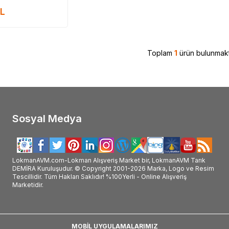
rünü nerelerde satılıyor, LokmanAVM ürünü nerden alabilirim, LokmanAVM ürünü e
rünü faydası, LokmanAVM ürünü faydaları neler, LokmanAVM hakkındaki tüm bilgiler
L
nAVM #LOKMANAVM #LokmanAVM_marka #LokmanAVM_marka_ürünler #LokmanAVM_markası #LokmanAVM_markası_ürünleri #LokmanAVM
n_ürünleri_satışı #LokmanAVM_markanın_ürünlerini_satan #LokmanAVM_markası_satan #LokmanAVM_markası_ürünleri_satan #Lokma
LokmanAVM_satışı #LokmanAVM_satan #LokmanAVM_satan_yer #LokmanAVM_nerde_satılır #LokmanAVM_nerde_alınır #LokmanAVM_fay
Toplam
1
ürün bulunmakt
Sosyal Medya
LokmanAVM.com-Lokman Alışveriş Market bir, LokmanAVM Tarık
DEMİRA Kuruluşudur. © Copyright 2001-2026 Marka, Logo ve Resim
Tescillidir. Tüm Hakları Saklıdır! %100Yerli - Online Alışveriş
Marketidir.
MOBİL UYGULAMALARIMIZ