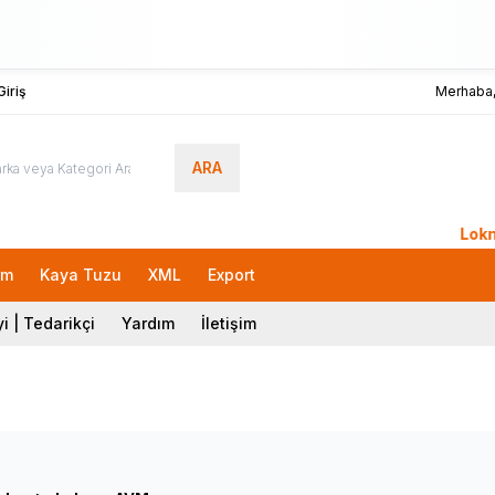
iriş
Merhaba
ARA
LokmanAVM
rm
Kaya Tuzu
XML
Export
i | Tedarikçi
Yardım
İletişim