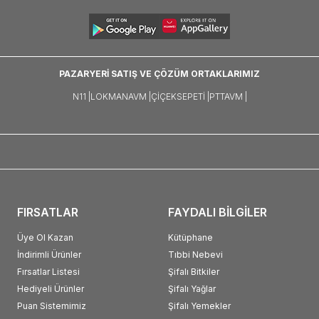
PAZARYERİ SATIŞ VE ÇÖZÜM ORTAKLARIMIZ
N11 |
LOKMANAVM |
ÇIÇEKSEPETI |
PTTAVM |
FIRSATLAR
FAYDALI BİLGİLER
Üye Ol Kazan
Kütüphane
İndirimli Ürünler
Tıbbi Nebevi
Fırsatlar Listesi
Şifalı Bitkiler
Hediyeli Ürünler
Şifalı Yağlar
Puan Sistemimiz
Şifalı Yemekler