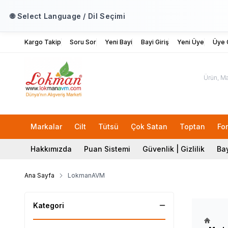
🌐 Select Language / Dil Seçimi
Kargo Takip
Soru Sor
Yeni Bayi
Bayi Giriş
Yeni Üye
Üye G
Markalar
Cilt
Tütsü
Çok Satan
Toptan
Fo
Hakkımızda
Puan Sistemi
Güvenlik | Gizlilik
Bay
Ana Sayfa
LokmanAVM
Kategori