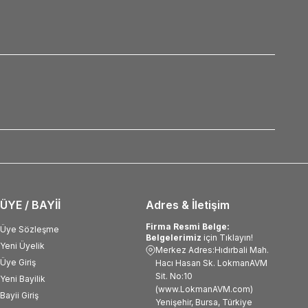
ÜYE / BAYİİ
Adres & İletişim
Firma Resmi Belge:
Üye Sözleşme
Belgelerimiz
için Tıklayın!
Yeni Üyelik
Merkez Adres:Hıdırbali Mah.
Üye Giriş
Hacı Hasan Sk. LokmanAVM
Sit. No:10
Yeni Bayilik
(www.LokmanAVM.com)
Bayii Giriş
Yenişehir, Bursa, Türkiye