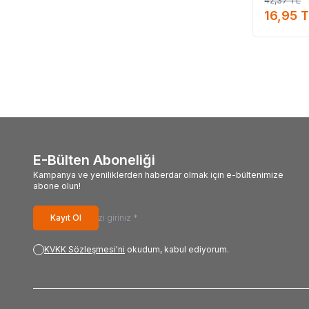
42,37
TL
LokmanAVM ü
16,95
LokmanAVM ü
T
#Lokma
#LokmanAVM_markanı
#
E-Bülten Aboneliği
Kampanya ve yeniliklerden haberdar olmak için e-bültenimize
abone olun!
Kayıt Ol
KVKK Sözleşmesi'ni
okudum, kabul ediyorum.