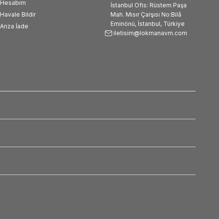
Hesabım
İstanbul Ofis: Rüstem Paşa
Havale Bildir
Mah. Mısır Çarşısı No:Bilâ
Eminönü, İstanbul, Türkiye
Arıza İade
iletisim@lokmanavm.com