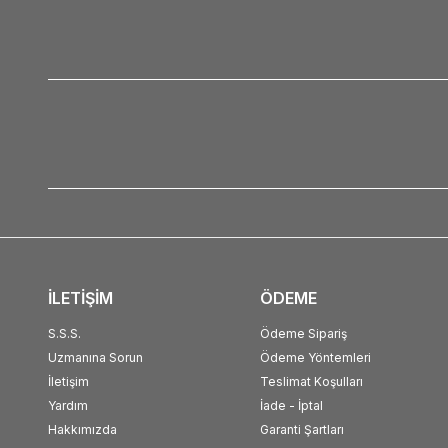
İLETİŞİM
ÖDEME
S.S.S.
Ödeme Sipariş
Uzmanına Sorun
Ödeme Yöntemleri
İletişim
Teslimat Koşulları
Yardım
İade - İptal
Hakkımızda
Garanti Şartları