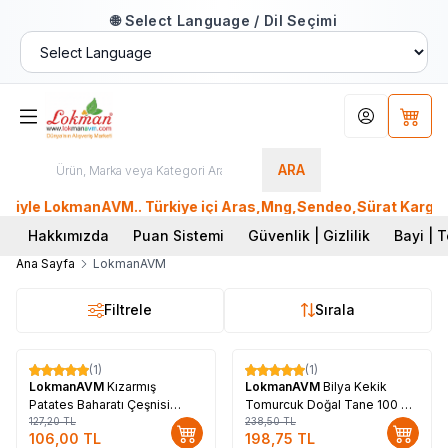
🌐 Select Language / Dil Seçimi
Hesabım
Sepet
ARA
iyle LokmanAVM.. Türkiye içi Aras,Mng,Sendeo,Sürat Kargo 400
Hakkımızda
Puan Sistemi
Güvenlik | Gizlilik
Bayi | T
Ana Sayfa
LokmanAVM
Filtrele
Sırala
(1)
(1)
%
17
%
17
LokmanAVM
Kızarmış
LokmanAVM
Bilya Kekik
Patates Baharatı Çeşnisi
Tomurcuk Doğal Tane 100 Gr
Karışımı 100 Gr Paket
127,20
TL
Paket
238,50
TL
106,00
TL
198,75
TL