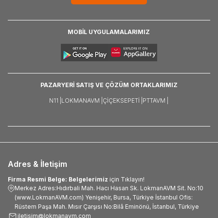
MOBİL UYGULAMALARIMIZ
PAZARYERİ SATIŞ VE ÇÖZÜM ORTAKLARIMIZ
N11 |
LOKMANAVM |
ÇIÇEKSEPETI |
PTTAVM |
Adres & İletişim
Firma Resmi Belge: Belgelerimiz
için Tıklayın!
Merkez Adres:Hıdırbali Mah. Hacı Hasan Sk. LokmanAVM Sit. No:10
(www.LokmanAVM.com) Yenişehir, Bursa, Türkiye İstanbul Ofis:
Rüstem Paşa Mah. Mısır Çarşısı No:Bilâ Eminönü, İstanbul, Türkiye
iletisim@lokmanavm.com