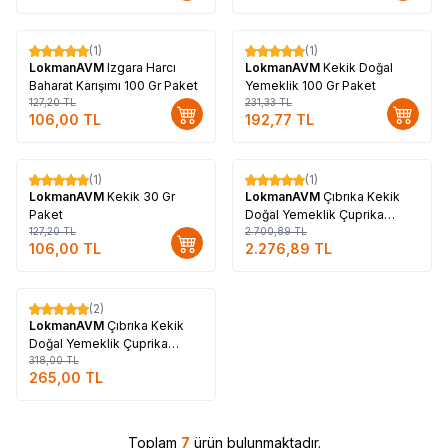
(1)
(1)
%
17
%
17
LokmanAVM
Izgara Harcı
LokmanAVM
Kekik Doğal
Baharat Karışımı 100 Gr Paket
Yemeklik 100 Gr Paket
127,20
TL
231,33
TL
106,00
TL
192,77
TL
Tükendi
(1)
(1)
%
17
%
16
LokmanAVM
Kekik 30 Gr
LokmanAVM
Çıbrıka Kekik
Paket
Doğal Yemeklik Çuprika
127,20
TL
Çipirsi 1000 Gr Paket
2.700,89
TL
106,00
TL
2.276,89
TL
Tükendi
(2)
%
17
LokmanAVM
Çıbrıka Kekik
Doğal Yemeklik Çuprika
Çipirsi 100 Gr Paket
318,00
TL
265,00
TL
Toplam
7
ürün bulunmaktadır.