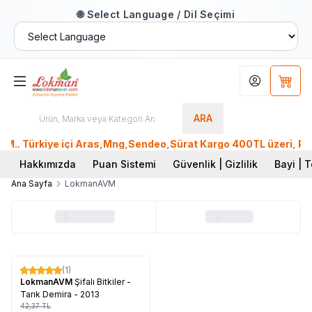
🌐 Select Language / Dil Seçimi
Hesabım
Sepet
ARA
.. Türkiye içi Aras,Mng,Sendeo,Sürat Kargo 400TL üzeri, Ptt 
Hakkımızda
Puan Sistemi
Güvenlik | Gizlilik
Bayi | T
Ana Sayfa
LokmanAVM
Tükendi
(1)
%
60
LokmanAVM
Şifalı Bitkiler -
Tarık Demira - 2013
42,37
TL