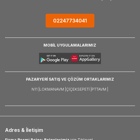
02247734041
MOBİL UYGULAMALARIMIZ
PAZARYERİ SATIŞ VE ÇÖZÜM ORTAKLARIMIZ
N11 |
LOKMANAVM |
ÇIÇEKSEPETI |
PTTAVM |
Adres & İletişim
Firma Resmi Belge: Belgelerimiz
için Tıklayın!