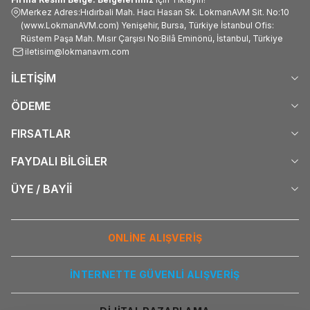
Merkez Adres:Hıdırbali Mah. Hacı Hasan Sk. LokmanAVM Sit. No:10
(www.LokmanAVM.com) Yenişehir, Bursa, Türkiye İstanbul Ofis:
Rüstem Paşa Mah. Mısır Çarşısı No:Bilâ Eminönü, İstanbul, Türkiye
iletisim@lokmanavm.com
İLETİŞİM
ÖDEME
FIRSATLAR
FAYDALI BİLGİLER
ÜYE / BAYİİ
ONLİNE ALIŞVERİŞ
İNTERNETTE GÜVENLİ ALIŞVERİŞ