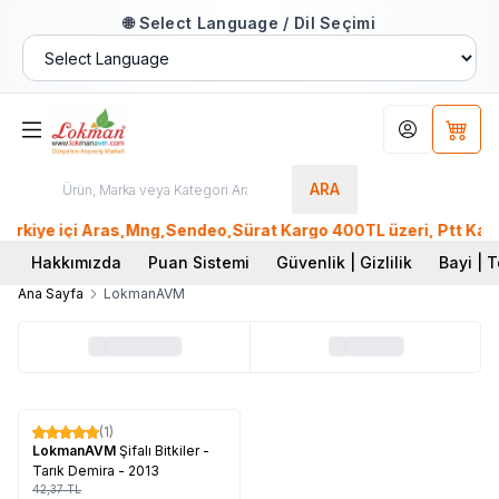
🌐 Select Language / Dil Seçimi
Hesabım
Sepet
ARA
rkiye içi Aras,Mng,Sendeo,Sürat Kargo 400TL üzeri, Ptt Kargo
Hakkımızda
Puan Sistemi
Güvenlik | Gizlilik
Bayi | T
Ana Sayfa
LokmanAVM
Tükendi
(1)
%
60
LokmanAVM
Şifalı Bitkiler -
Tarık Demira - 2013
42,37
TL