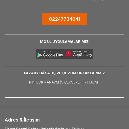
02247734041
MOBİL UYGULAMALARIMIZ
PAZARYERİ SATIŞ VE ÇÖZÜM ORTAKLARIMIZ
N11 |
LOKMANAVM |
ÇIÇEKSEPETI |
PTTAVM |
Adres & İletişim
Firma Resmi Belge: Belgelerimiz
için Tıklayın!