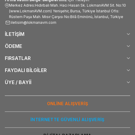
Merkez Adres:Hıdırbali Mah. Hacı Hasan Sk. LokmanAVM Sit. No:10
(www.LokmanAVM.com) Yenişehir, Bursa, Türkiye İstanbul Ofis:
Rüstem Paşa Mah. Mısır Çarşısı No:Bilâ Eminönü, İstanbul, Türkiye
iletisim@lokmanavm.com
İLETİŞİM
ÖDEME
FIRSATLAR
FAYDALI BİLGİLER
ÜYE / BAYİİ
ONLİNE ALIŞVERİŞ
İNTERNETTE GÜVENLİ ALIŞVERİŞ