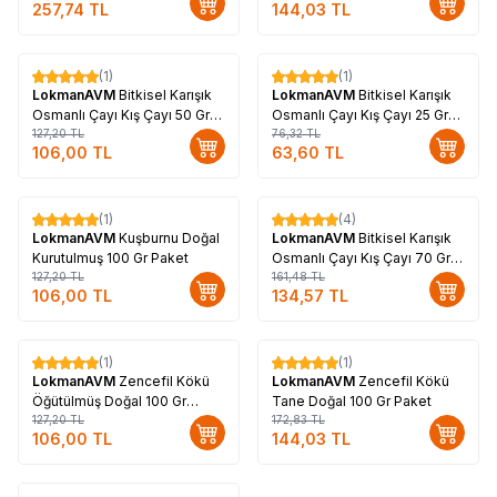
257,74
TL
144,03
TL
(1)
(1)
%
17
%
17
LokmanAVM
Bitkisel Karışık
LokmanAVM
Bitkisel Karışık
Osmanlı Çayı Kış Çayı 50 Gr
Osmanlı Çayı Kış Çayı 25 Gr
Paket
127,20
TL
Paket
76,32
TL
106,00
TL
63,60
TL
(1)
(4)
%
17
%
17
LokmanAVM
Kuşburnu Doğal
LokmanAVM
Bitkisel Karışık
Kurutulmuş 100 Gr Paket
Osmanlı Çayı Kış Çayı 70 Gr
127,20
TL
Paket
161,48
TL
106,00
TL
134,57
TL
(1)
(1)
%
17
%
17
LokmanAVM
Zencefil Kökü
LokmanAVM
Zencefil Kökü
Öğütülmüş Doğal 100 Gr
Tane Doğal 100 Gr Paket
Paket
127,20
TL
172,83
TL
106,00
TL
144,03
TL
Tükendi