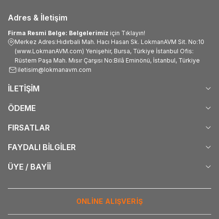
Adres & İletişim
Firma Resmi Belge: Belgelerimiz
için Tıklayın!
Merkez Adres:Hıdırbali Mah. Hacı Hasan Sk. LokmanAVM Sit. No:10
(www.LokmanAVM.com) Yenişehir, Bursa, Türkiye İstanbul Ofis:
Rüstem Paşa Mah. Mısır Çarşısı No:Bilâ Eminönü, İstanbul, Türkiye
iletisim@lokmanavm.com
İLETİŞİM
ÖDEME
FIRSATLAR
FAYDALI BİLGİLER
ÜYE / BAYİİ
ONLİNE ALIŞVERİŞ