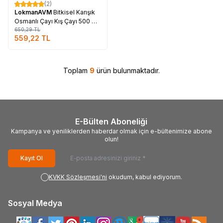
(2)
%
14
LokmanAVM
Bitkisel Karışık
Osmanlı Çayı Kış Çayı 500 Gr
Paket
650,29
TL
559,22
TL
Toplam
9
ürün bulunmaktadır.
E-Bülten Aboneliği
Kampanya ve yeniliklerden haberdar olmak için e-bültenimize abone
olun!
Kayıt Ol
KVKK Sözleşmesi'ni
okudum, kabul ediyorum.
Sosyal Medya