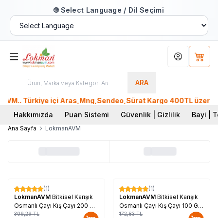
🌐 Select Language / Dil Seçimi
Hesabım
Sepet
ARA
M.. Türkiye içi Aras,Mng,Sendeo,Sürat Kargo 400TL üzeri, Ptt
Hakkımızda
Puan Sistemi
Güvenlik | Gizlilik
Bayi | T
Ana Sayfa
LokmanAVM
(1)
(1)
%
17
%
17
LokmanAVM
Bitkisel Karışık
LokmanAVM
Bitkisel Karışık
Osmanlı Çayı Kış Çayı 200 Gr
Osmanlı Çayı Kış Çayı 100 Gr
Paket
309,29
TL
Paket
172,83
TL