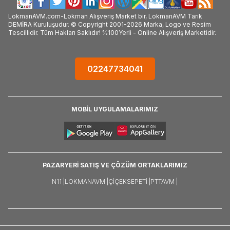
LokmanAVM.com-Lokman Alışveriş Market bir, LokmanAVM Tarık
DEMİRA Kuruluşudur. © Copyright 2001-2026 Marka, Logo ve Resim
Tescillidir. Tüm Hakları Saklıdır! %100Yerli - Online Alışveriş Marketidir.
02247734041
MOBİL UYGULAMALARIMIZ
PAZARYERİ SATIŞ VE ÇÖZÜM ORTAKLARIMIZ
N11 |
LOKMANAVM |
ÇIÇEKSEPETI |
PTTAVM |