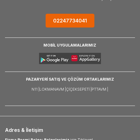
02247734041
MOBİL UYGULAMALARIMIZ
PAZARYERİ SATIŞ VE ÇÖZÜM ORTAKLARIMIZ
N11 |
LOKMANAVM |
ÇIÇEKSEPETI |
PTTAVM |
Adres & İletişim
Firma Resmi Belge: Belgelerimiz
için Tıklayın!