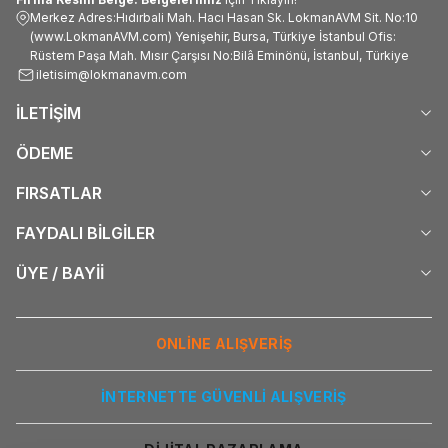
Merkez Adres:Hıdırbali Mah. Hacı Hasan Sk. LokmanAVM Sit. No:10
(www.LokmanAVM.com) Yenişehir, Bursa, Türkiye İstanbul Ofis:
Rüstem Paşa Mah. Mısır Çarşısı No:Bilâ Eminönü, İstanbul, Türkiye
iletisim@lokmanavm.com
İLETİŞİM
ÖDEME
FIRSATLAR
FAYDALI BİLGİLER
ÜYE / BAYİİ
ONLİNE ALIŞVERİŞ
İNTERNETTE GÜVENLİ ALIŞVERİŞ