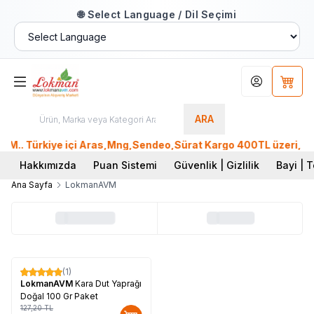
🌐 Select Language / Dil Seçimi
Hesabım
Sepet
ARA
.. Türkiye içi Aras,Mng,Sendeo,Sürat Kargo 400TL üzeri, Ptt 
Hakkımızda
Puan Sistemi
Güvenlik | Gizlilik
Bayi | T
Ana Sayfa
LokmanAVM
(1)
%
17
LokmanAVM
Kara Dut Yaprağı
Doğal 100 Gr Paket
127,20
TL