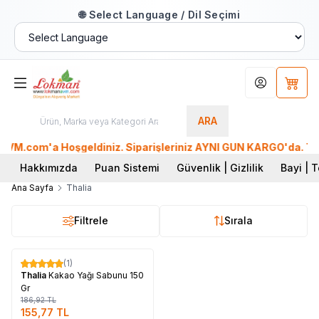
🌐 Select Language / Dil Seçimi
Hesabım
Sepet
ARA
.com'a Hoşgeldiniz. Siparişleriniz AYNI GÜN KARGO'da. Tüm Dü
Hakkımızda
Puan Sistemi
Güvenlik | Gizlilik
Bayi | T
Ana Sayfa
Thalia
Filtrele
Sırala
Tükendi
(1)
%
17
Thalia
Kakao Yağı Sabunu 150
Gr
186,92
TL
155,77
TL