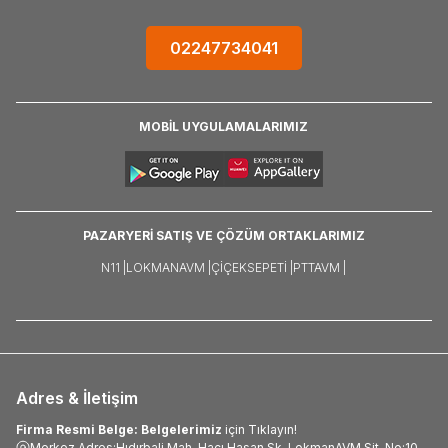
02247734041
MOBİL UYGULAMALARIMIZ
PAZARYERİ SATIŞ VE ÇÖZÜM ORTAKLARIMIZ
N11 |
LOKMANAVM |
ÇIÇEKSEPETI |
PTTAVM |
Adres & İletişim
Firma Resmi Belge: Belgelerimiz
için Tıklayın!
Merkez Adres:Hıdırbali Mah. Hacı Hasan Sk. LokmanAVM Sit. No:10