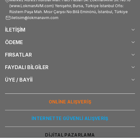
(www.LokmanAVM.com) Yenişehir, Bursa, Türkiye İstanbul Ofis:
Rüstem Paşa Mah. Mısır Çarşısı No:Bilâ Eminönü, İstanbul, Türkiye
iletisim@lokmanavm.com
İLETİŞİM
ÖDEME
FIRSATLAR
FAYDALI BİLGİLER
ÜYE / BAYİİ
ONLİNE ALIŞVERİŞ
İNTERNETTE GÜVENLİ ALIŞVERİŞ
DİJİTAL PAZARLAMA