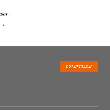
tadır.
02247734041