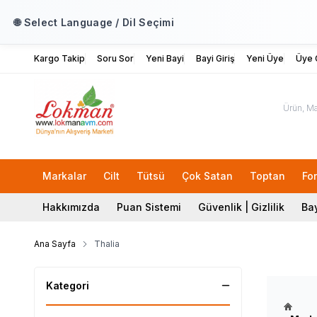
🌐 Select Language / Dil Seçimi
Kargo Takip
Soru Sor
Yeni Bayi
Bayi Giriş
Yeni Üye
Üye G
Markalar
Cilt
Tütsü
Çok Satan
Toptan
Fo
Hakkımızda
Puan Sistemi
Güvenlik | Gizlilik
Bay
Ana Sayfa
Thalia
Kategori