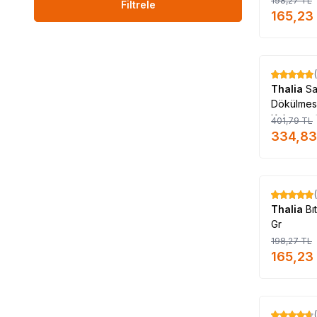
198,27
TL
Filtrele
#Thalia_markası_s
165,23
%
17
Thalia
Sa
Dökülmesi
Kokusuz 
401,79
TL
334,83
%
17
Thalia
Bı
Gr
198,27
TL
165,23
%
17