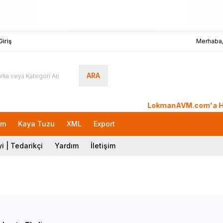
iriş
Merhaba
ARA
LokmanAVM.com'a Hoşgeldini
rm
Kaya Tuzu
XML
Export
i | Tedarikçi
Yardım
İletişim