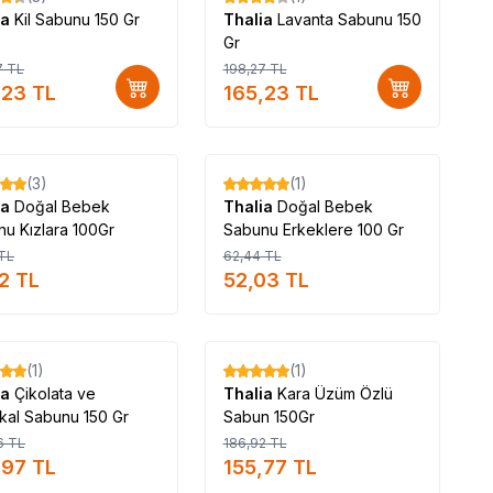
ia
Kil Sabunu 150 Gr
Thalia
Lavanta Sabunu 150
Gr
7
TL
198,27
TL
,23
TL
165,23
TL
Tükendi
Tükendi
(3)
(1)
%
17
ia
Doğal Bebek
Thalia
Doğal Bebek
u Kızlara 100Gr
Sabunu Erkeklere 100 Gr
TL
62,44
TL
2
TL
52,03
TL
Tükendi
Tükendi
(1)
(1)
%
17
ia
Çikolata ve
Thalia
Kara Üzüm Özlü
kal Sabunu 150 Gr
Sabun 150Gr
6
TL
186,92
TL
,97
TL
155,77
TL