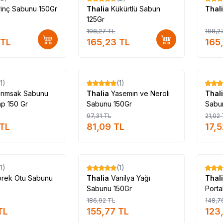
rinç Sabunu 150Gr
Thalia
Kükürtlü Sabun
Thal
125Gr
198,27
TL
198,2
TL
165,23
TL
165
Tükendi
Tükendi
(1)
(1)
%
17
%
17
rımsak Sabunu
Thalia
Yasemin ve Neroli
Thal
ap 150 Gr
Sabunu 150Gr
Sabun
97,31
TL
21,02
TL
81,09
TL
17,5
Tükendi
Tükendi
(1)
(1)
%
17
%
17
rek Otu Sabunu
Thalia
Vanilya Yağı
Thal
Sabunu 150Gr
Porta
186,92
TL
148,7
TL
155,77
TL
123