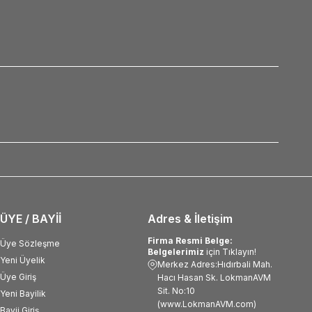
ÜYE / BAYİİ
Adres & İletişim
Firma Resmi Belge:
Üye Sözleşme
Belgelerimiz
için Tıklayın!
Yeni Üyelik
Merkez Adres:Hıdırbali Mah.
Üye Giriş
Hacı Hasan Sk. LokmanAVM
Sit. No:10
Yeni Bayilik
(www.LokmanAVM.com)
Bayii Giriş