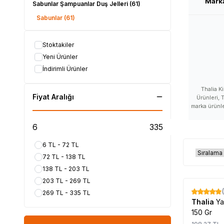
Mark
Sabunlar Şampuanlar Duş Jelleri
(61)
Sabunlar
(61)
Stoktakiler
Yeni Ürünler
İndirimli Ürünler
Thalia K
Fiyat Aralığı
Ürünleri, T
marka ürünler
satan, Thal
ürünleri fay
Thalia kulla
kullanan 
6 TL - 72 TL
ürünleri nası
72 TL - 138 TL
Thalia yara
nerede satılı
138 TL - 203 TL
nasıl kullanı
203 TL - 269 TL
ürünü fayda
Thalia ürünü
269 TL - 335 TL
%
17
Thalia ürünü
Thalia
Ya
150 Gr
#LokmanAVM #THA