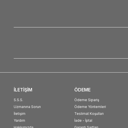
İLETİŞİM
ÖDEME
S.S.S.
Ödeme Sipariş
Uzmanına Sorun
Ödeme Yöntemleri
İletişim
Teslimat Koşulları
Yardım
İade - İptal
Hakkımızda
Garanti Şartları