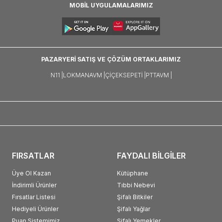
MOBİL UYGULAMALARIMIZ
PAZARYERİ SATIŞ VE ÇÖZÜM ORTAKLARIMIZ
N11 |
LOKMANAVM |
ÇIÇEKSEPETI |
PTTAVM |
FIRSATLAR
FAYDALI BİLGİLER
Üye Ol Kazan
Kütüphane
İndirimli Ürünler
Tıbbi Nebevi
Fırsatlar Listesi
Şifalı Bitkiler
Hediyeli Ürünler
Şifalı Yağlar
Puan Sistemimiz
Şifalı Yemekler