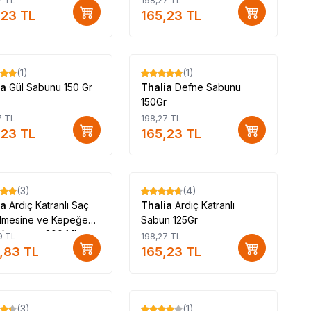
7
TL
198,27
TL
r #Thalia_satışı #Thalia_satan #Thalia_satan_yer #Thalia_nerde_satılır #Thalia_nerde_alınır #Thalia_faydaları
,23
TL
165,23
TL
_ve_kullanımı
(1)
(1)
%
17
ia
Gül Sabunu 150 Gr
Thalia
Defne Sabunu
150Gr
7
TL
198,27
TL
,23
TL
165,23
TL
(3)
(4)
%
17
ia
Ardıç Katranlı Saç
Thalia
Ardıç Katranlı
lmesine ve Kepeğe
Sabun 125Gr
ı Şampuan 300 ML
9
TL
198,27
TL
,83
TL
165,23
TL
(3)
(1)
%
17