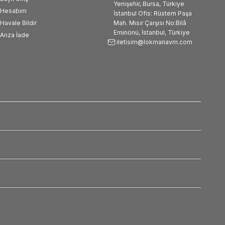
Yenişehir, Bursa, Türkiye
Hesabım
İstanbul Ofis: Rüstem Paşa
Havale Bildir
Mah. Mısır Çarşısı No:Bilâ
Eminönü, İstanbul, Türkiye
Arıza İade
iletisim@lokmanavm.com