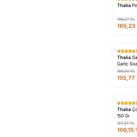
Thalia
Pi
198,27
TL
165,23
%
17
Thalia
Sa
Garlic So
186,92
TL
155,77
%
17
Thalia
Çö
150 Gr
127,37
TL
106,15