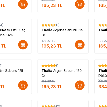
198,27
TL
198,2
atan #Thalia_markası_ürünleri_satan #Thalia_marka_ürünleri_satan #Thalia_marka_ürünleri_satan_yer #Thalia_marka_ürünleri_nerde_satılı
TL
165,23
TL
165
#Thalia_kullanımı #Thalia_faydalı_mı #Thalia_faydaları
(4)
(1)
%
17
%
17
rımsak Özlü Saç
Thalia
Jojoba Sabunu 125
Thal
ne Karşı
Gr
Şampuan 300 ML
198,27
TL
198,2
TL
165,23
TL
165
(1)
(1)
%
17
%
17
ttım Sabunu 125
Thalia
Argan Sabunu 150
Thal
Gr
Dökü
Karş
198,27
TL
401,7
TL
165,23
TL
334
(9)
(2)
%
17
%
17