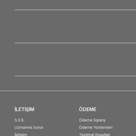
İLETİŞİM
ÖDEME
S.S.S.
Ödeme Sipariş
Uzmanına Sorun
Ödeme Yöntemleri
İletişim
Teslimat Koşulları