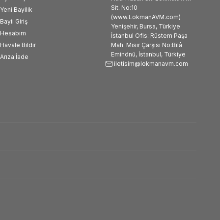
Sit. No:10
Yeni Bayilik
(www.LokmanAVM.com)
Bayii Giriş
Yenişehir, Bursa, Türkiye
Hesabım
İstanbul Ofis: Rüstem Paşa
Havale Bildir
Mah. Mısır Çarşısı No:Bilâ
Eminönü, İstanbul, Türkiye
Arıza İade
iletisim@lokmanavm.com