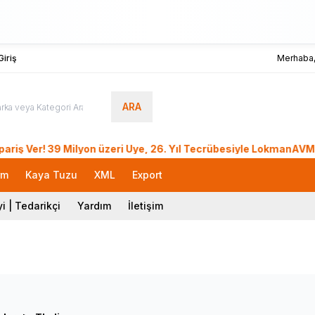
iriş
Merhaba
ARA
! 39 Milyon üzeri Üye, 26. Yıl Tecrübesiyle LokmanAVM.. Türk
rm
Kaya Tuzu
XML
Export
i | Tedarikçi
Yardım
İletişim