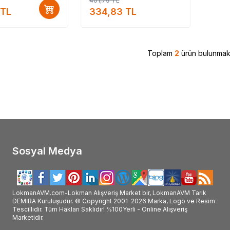
401,79
TL
atan #Thalia_markası_ürünleri_satan #Thalia_marka_ürünleri_satan #Thalia_marka_ürünleri_satan_yer #Thalia_marka_ürünleri_nerde_satılı
TL
334,83
TL
#Thalia_kullanımı #Thalia_faydalı_mı #Thalia_faydaları
Toplam
2
ürün bulunmakt
Sosyal Medya
LokmanAVM.com-Lokman Alışveriş Market bir, LokmanAVM Tarık
DEMİRA Kuruluşudur. © Copyright 2001-2026 Marka, Logo ve Resim
Tescillidir. Tüm Hakları Saklıdır! %100Yerli - Online Alışveriş
Marketidir.