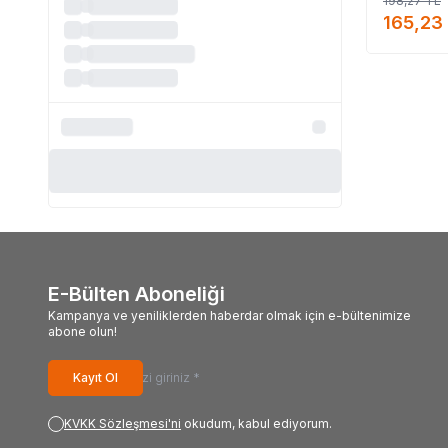
198,27
TL
#Thalia_markası_s
165,23
E-Bülten Aboneliği
Kampanya ve yeniliklerden haberdar olmak için e-bültenimize
abone olun!
Kayıt Ol
KVKK Sözleşmesi'ni
okudum, kabul ediyorum.