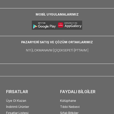
MOBİL UYGULAMALARIMIZ
PAZARYERİ SATIŞ VE ÇÖZÜM ORTAKLARIMIZ
N11 |
LOKMANAVM |
ÇIÇEKSEPETI |
PTTAVM |
FIRSATLAR
FAYDALI BİLGİLER
Üye Ol Kazan
Kütüphane
İndirimli Ürünler
Tıbbi Nebevi
Fırsatlar Listesi
Şifalı Bitkiler