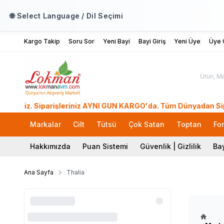
🌐 Select Language / Dil Seçimi
Kargo Takip
Soru Sor
Yeni Bayi
Bayi Giriş
Yeni Üye
Üye G
. Siparişleriniz AYNI GÜN KARGO'da. Tüm Dünyadan Sipariş Ver
Markalar
Cilt
Tütsü
Çok Satan
Toptan
Fo
Hakkımızda
Puan Sistemi
Güvenlik | Gizlilik
Bay
Ana Sayfa
Thalia