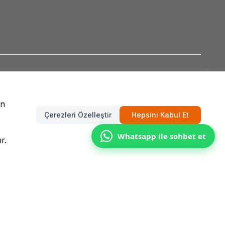
un
Çerezleri Özelleştir
Hepsini Kabul Et
Whatsapp ile sohbet et
r.