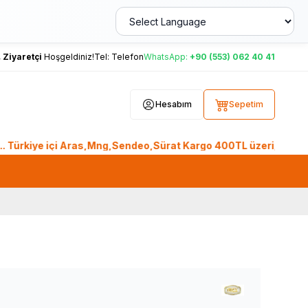
,
Ziyaretçi
Hoşgeldiniz!
Tel:
Telefon
WhatsApp:
+90 (553) 062 40 41
Hesabım
Sepetim
iye içi Aras,Mng,Sendeo,Sürat Kargo 400TL üzeri, Ptt Kargo 2