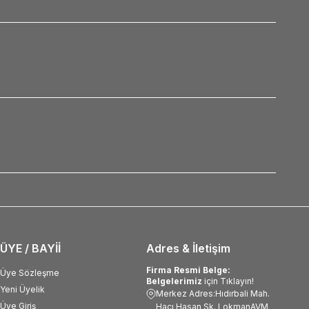
ÜYE / BAYİİ
Adres & İletişim
Firma Resmi Belge:
Üye Sözleşme
Belgelerimiz
için Tıklayın!
Yeni Üyelik
Merkez Adres:Hıdırbali Mah.
Üye Giriş
Hacı Hasan Sk. LokmanAVM