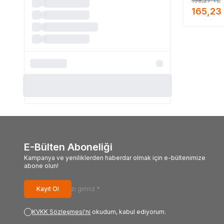
198,27
TL
#Thalia_markası_s
165,23
E-Bülten Aboneliği
Kampanya ve yeniliklerden haberdar olmak için e-bültenimize
abone olun!
Kayıt Ol
KVKK Sözleşmesi'ni
okudum, kabul ediyorum.