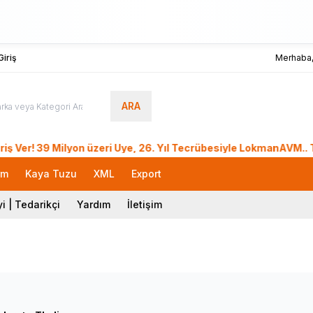
iriş
Merhaba
ARA
39 Milyon üzeri Üye, 26. Yıl Tecrübesiyle LokmanAVM.. Türkiy
rm
Kaya Tuzu
XML
Export
i | Tedarikçi
Yardım
İletişim