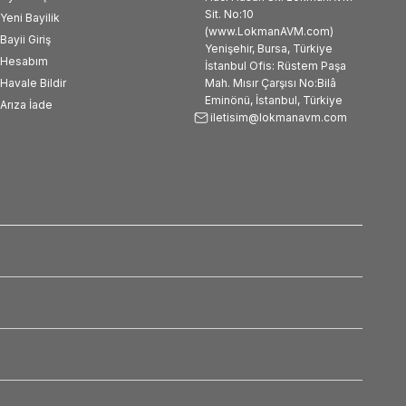
Sit. No:10
Yeni Bayilik
(www.LokmanAVM.com)
Bayii Giriş
Yenişehir, Bursa, Türkiye
Hesabım
İstanbul Ofis: Rüstem Paşa
Havale Bildir
Mah. Mısır Çarşısı No:Bilâ
Eminönü, İstanbul, Türkiye
Arıza İade
iletisim@lokmanavm.com