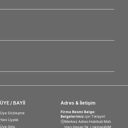
ÜYE / BAYİİ
Adres & İletişim
Firma Resmi Belge:
Üye Sözleşme
Belgelerimiz
için Tıklayın!
Yeni Üyelik
Merkez Adres:Hıdırbali Mah.
Üye Giriş
Hacı Hasan Sk. LokmanAVM