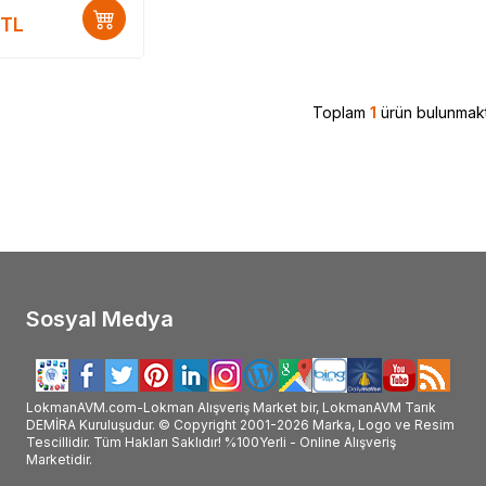
atan #Thalia_markası_ürünleri_satan #Thalia_marka_ürünleri_satan #Thalia_marka_ürünleri_satan_yer #Thalia_marka_ürünleri_nerde_satılı
TL
#Thalia_kullanımı #Thalia_faydalı_mı #Thalia_faydaları
Toplam
1
ürün bulunmakt
Sosyal Medya
LokmanAVM.com-Lokman Alışveriş Market bir, LokmanAVM Tarık
DEMİRA Kuruluşudur. © Copyright 2001-2026 Marka, Logo ve Resim
Tescillidir. Tüm Hakları Saklıdır! %100Yerli - Online Alışveriş
Marketidir.