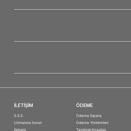
İLETİŞİM
ÖDEME
S.S.S.
Ödeme Sipariş
Uzmanına Sorun
Ödeme Yöntemleri
İletişim
Teslimat Koşulları