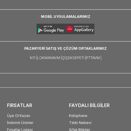
MOBİL UYGULAMALARIMIZ
PAZARYERİ SATIŞ VE ÇÖZÜM ORTAKLARIMIZ
N11 |
LOKMANAVM |
ÇIÇEKSEPETI |
PTTAVM |
FIRSATLAR
FAYDALI BİLGİLER
Üye Ol Kazan
Kütüphane
İndirimli Ürünler
Tıbbi Nebevi
Fırsatlar Listesi
Şifalı Bitkiler