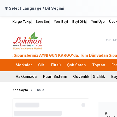
🌐 Select Language / Dil Seçimi
Kargo Takip
Soru Sor
Yeni Bayi
Bayi Giriş
Yeni Üye
Üye G
Siparişleriniz AYNI GÜN KARGO'da. Tüm Dünyadan Sipariş Ver! 
Markalar
Cilt
Tütsü
Çok Satan
Toptan
Fo
Hakkımızda
Puan Sistemi
Güvenlik | Gizlilik
Bay
Ana Sayfa
Thalia