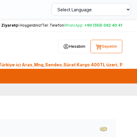
,
Ziyaretçi
Hoşgeldiniz!
Tel:
Telefon
WhatsApp:
+90 (553) 062 40 41
Hesabım
Sepetim
e içi Aras,Mng,Sendeo,Sürat Kargo 400TL üzeri, Ptt Kargo 2.0