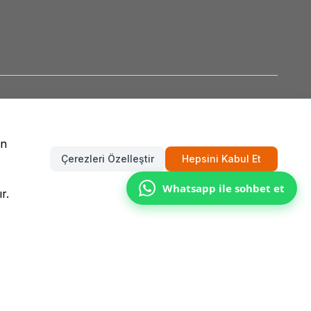
un
Çerezleri Özelleştir
Hepsini Kabul Et
Whatsapp ile sohbet et
r.