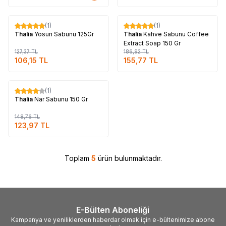
Tükendi
Tükendi
(1)
(1)
%
17
%
17
Thalia
Yosun Sabunu 125Gr
Thalia
Kahve Sabunu Coffee
Extract Soap 150 Gr
127,37
TL
186,92
TL
106,15
TL
155,77
TL
Tükendi
(1)
%
17
Thalia
Nar Sabunu 150 Gr
148,76
TL
123,97
TL
Toplam
5
ürün bulunmaktadır.
E-Bülten Aboneliği
Kampanya ve yeniliklerden haberdar olmak için e-bültenimize abone