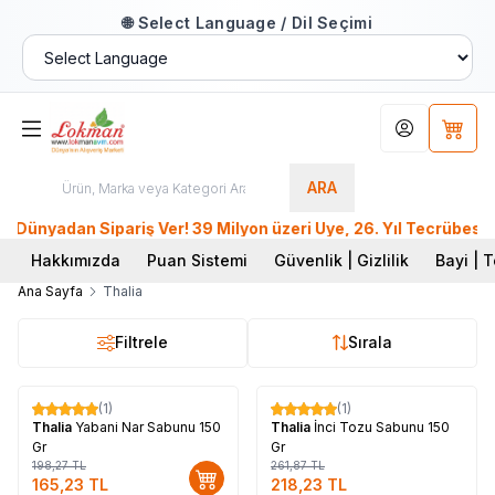
🌐 Select Language / Dil Seçimi
Hesabım
Sepet
ARA
nyadan Sipariş Ver! 39 Milyon üzeri Üye, 26. Yıl Tecrübesiyl
Hakkımızda
Puan Sistemi
Güvenlik | Gizlilik
Bayi | T
Ana Sayfa
Thalia
Filtrele
Sırala
Tükendi
(1)
(1)
%
17
%
17
Thalia
Yabani Nar Sabunu 150
Thalia
İnci Tozu Sabunu 150
Gr
Gr
198,27
TL
261,87
TL
165,23
TL
218,23
TL