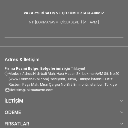
PAZARYERİ SATIŞ VE ÇÖZÜM ORTAKLARIMIZ
N11 |
LOKMANAVM |
ÇIÇEKSEPETI |
PTTAVM |
Adres & İletişim
Firma Resmi Belge: Belgelerimiz
için Tıklayın!
Merkez Adres:Hıdırbali Mah. Hacı Hasan Sk. LokmanAVM Sit. No:10
(www.LokmanAVM.com) Yenişehir, Bursa, Türkiye İstanbul Ofis:
Rüstem Paşa Mah. Mısır Çarşısı No:Bilâ Eminönü, İstanbul, Türkiye
iletisim@lokmanavm.com
İLETİŞİM
ÖDEME
FIRSATLAR