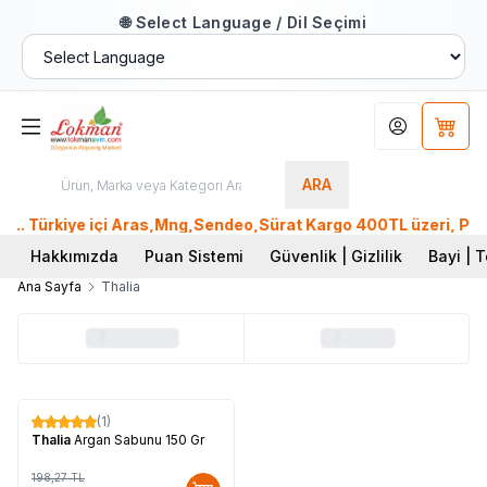
🌐 Select Language / Dil Seçimi
Hesabım
Sepet
ARA
. Türkiye içi Aras,Mng,Sendeo,Sürat Kargo 400TL üzeri, Ptt K
Hakkımızda
Puan Sistemi
Güvenlik | Gizlilik
Bayi | T
Ana Sayfa
Thalia
(1)
%
17
Thalia
Argan Sabunu 150 Gr
198,27
TL