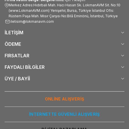
Merkez Adres:Hıdırbali Mah. Hacı Hasan Sk. LokmanAVM Sit. No:10
(www.LokmanAVM.com) Yenişehir, Bursa, Türkiye İstanbul Ofis:
Rüstem Paşa Mah. Mısır Çarşısı No:Bilâ Eminönü, İstanbul, Türkiye
iletisim@lokmanavm.com
İLETİŞİM
ÖDEME
FIRSATLAR
FAYDALI BİLGİLER
ÜYE / BAYİİ
ONLİNE ALIŞVERİŞ
İNTERNETTE GÜVENLİ ALIŞVERİŞ