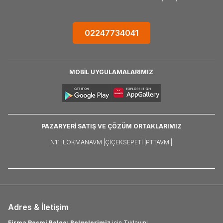
02247734041
MOBİL UYGULAMALARIMIZ
PAZARYERİ SATIŞ VE ÇÖZÜM ORTAKLARIMIZ
N11 |
LOKMANAVM |
ÇIÇEKSEPETI |
PTTAVM |
Adres & İletişim
Firma Resmi Belge: Belgelerimiz
için Tıklayın!