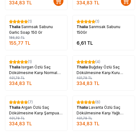
334,83
TL
334,83
TL
Tükendi
Tükendi
(1)
(1)
%
17
Thalia
Sarımsak Sabunu
Thalia
Sarımsak Sabunu
Garlic Soap 150 Gr
150Gr
186,92
TL
155,77
TL
6,61
TL
Tükendi
Tükendi
(1)
(4)
%
17
%
17
Thalia
Isırgan Özlü Saç
Thalia
Buğday Özlü Saç
Dökülmesine Karşı Normal
Dökülmesine Karşı Kuru
Saçlar Şampuanı 300 ML
401,79
TL
Boyalı ve Yıpranmış Saçlar
401,79
TL
334,83
TL
334,83
TL
Şampuanı 300 ML
Tükendi
Tükendi
(7)
(6)
%
17
%
17
Thalia
Argan Özlü Saç
Thalia
Lavanta Özlü Saç
Dökülmesine Karşı Şampuan
Dökülmesine Karşı Yağlı
300 ML
401,79
TL
Saçlar Şampuanı 300 ML
401,79
TL
334,83
TL
334,83
TL