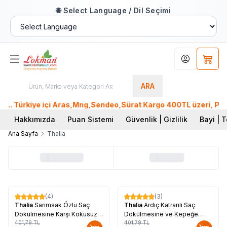
🌐 Select Language / Dil Seçimi
Hesabım
Sepet
ARA
. Türkiye içi Aras,Mng,Sendeo,Sürat Kargo 400TL üzeri, Ptt K
Hakkımızda
Puan Sistemi
Güvenlik | Gizlilik
Bayi | T
Ana Sayfa
Thalia
(4)
(3)
%
17
%
17
Thalia
Sarımsak Özlü Saç
Thalia
Ardıç Katranlı Saç
Dökülmesine Karşı Kokusuz
Dökülmesine ve Kepeğe
Şampuan 300 ML
401,79
TL
Karşı Şampuan 300 ML
401,79
TL