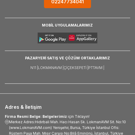
02247734041
MOBİL UYGULAMALARIMIZ
PAZARYERİ SATIŞ VE ÇÖZÜM ORTAKLARIMIZ
N11 |
LOKMANAVM |
ÇIÇEKSEPETI |
PTTAVM |
Adres & İletişim
Firma Resmi Belge: Belgelerimiz
için Tıklayın!
Merkez Adres:Hıdırbali Mah. Hacı Hasan Sk. LokmanAVM Sit. No:10
(www.LokmanAVM.com) Yenişehir, Bursa, Türkiye İstanbul Ofis:
Rüstem Paşa Mah. Mısır Çarşısı No:Bilâ Eminönü, İstanbul, Türkiye