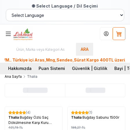
🌐 Select Language / Dil Seçimi
Hesabım
Sepet
ARA
M.. Türkiye içi Aras,Mng,Sendeo,Sürat Kargo 400TL üzeri, Ptt
Hakkımızda
Puan Sistemi
Güvenlik | Gizlilik
Bayi | T
Ana Sayfa
Thalia
Tükendi
Tükendi
(4)
(1)
%
17
%
17
Thalia
Buğday Özlü Saç
Thalia
Buğday Sabunu 150Gr
Dökülmesine Karşı Kuru
Boyalı ve Yıpranmış Saçlar
401,79
TL
198,27
TL