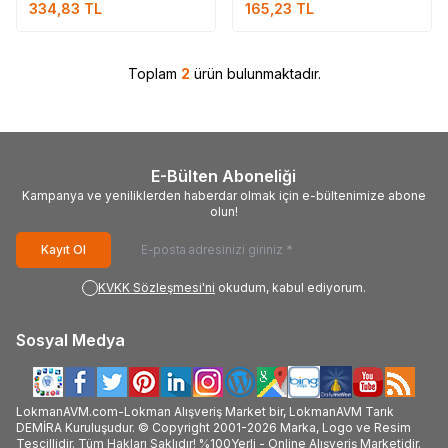
334,83
TL
165,23
TL
Şampuanı 300 ML
Toplam
2
ürün bulunmaktadır.
E-Bülten Aboneliği
Kampanya ve yeniliklerden haberdar olmak için e-bültenimize abone
olun!
Kayıt Ol
KVKK Sözleşmesi'ni
okudum, kabul ediyorum.
Sosyal Medya
LokmanAVM.com-Lokman Alışveriş Market bir, LokmanAVM Tarık
DEMİRA Kuruluşudur. © Copyright 2001-2026 Marka, Logo ve Resim
Tescillidir. Tüm Hakları Saklıdır! %100Yerli - Online Alışveriş Marketidir.