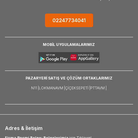
02247734041
MOBİL UYGULAMALARIMIZ
PAZARYERİ SATIŞ VE ÇÖZÜM ORTAKLARIMIZ
N11 |
LOKMANAVM |
ÇIÇEKSEPETI |
PTTAVM |
Adres & İletişim
Firma Resmi Belge: Belgelerimiz
için Tıklayın!