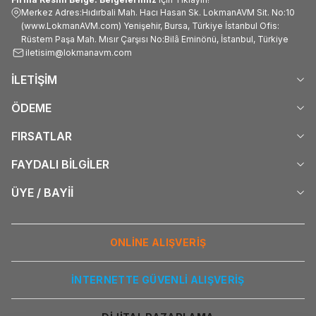
Merkez Adres:Hıdırbali Mah. Hacı Hasan Sk. LokmanAVM Sit. No:10
(www.LokmanAVM.com) Yenişehir, Bursa, Türkiye İstanbul Ofis:
Rüstem Paşa Mah. Mısır Çarşısı No:Bilâ Eminönü, İstanbul, Türkiye
iletisim@lokmanavm.com
İLETİŞİM
ÖDEME
FIRSATLAR
FAYDALI BİLGİLER
ÜYE / BAYİİ
ONLİNE ALIŞVERİŞ
İNTERNETTE GÜVENLİ ALIŞVERİŞ