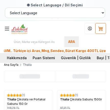
🌐 Select Language / Dil Seçimi
Hesabım
Sepet
ARA
VM.. Türkiye içi Aras,Mng,Sendeo,Sürat Kargo 400TL üzeri, Pt
Hakkımızda
Puan Sistemi
Güvenlik | Gizlilik
Bayi | T
Ana Sayfa
Thalia
Tükendi
Tükendi
(1)
(1)
%
17
%
17
Thalia
Çikolata ve Portakal
Thalia
Çikolata Sabunu 150Gr
Sabunu 150 Gr
148,76
TL
97,31
TL