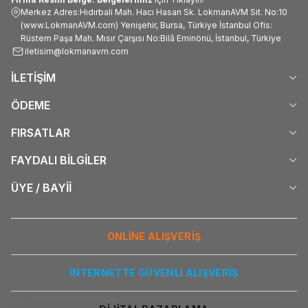
Merkez Adres:Hıdırbali Mah. Hacı Hasan Sk. LokmanAVM Sit. No:10
(www.LokmanAVM.com) Yenişehir, Bursa, Türkiye İstanbul Ofis:
Rüstem Paşa Mah. Mısır Çarşısı No:Bilâ Eminönü, İstanbul, Türkiye
iletisim@lokmanavm.com
İLETİŞİM
ÖDEME
FIRSATLAR
FAYDALI BİLGİLER
ÜYE / BAYİİ
ONLİNE ALIŞVERİŞ
İNTERNETTE GÜVENLİ ALIŞVERİŞ