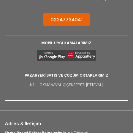
02247734041
MOBİL UYGULAMALARIMIZ
PAZARYERİ SATIŞ VE ÇÖZÜM ORTAKLARIMIZ
N11 |
LOKMANAVM |
ÇIÇEKSEPETI |
PTTAVM |
Adres & İletişim
Firma Resmi Belge: Belgelerimiz
için Tıklayın!