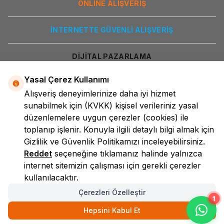
ONLİNE ALIŞVERİŞ
İNTERNETTE GÜVENLİ ALIŞVERİŞ
DİJİTAL PAZARLAMA
Yasal Çerez Kullanımı
Alışveriş deneyimlerinize daha iyi hizmet
sunabilmek için
(KVKK)
kişisel verileriniz yasal
düzenlemelere uygun çerezler (cookies) ile
toplanıp işlenir. Konuyla ilgili detaylı bilgi almak için
Gizlilik ve Güvenlik
Politikamızı inceleyebilirsiniz.
LokmanAVM
Reddet
seçeneğine tıklamanız halinde yalnızca
internet sitemizin çalışması için gerekli çerezler
kullanılacaktır.
Çerezleri Özelleştir
1
Hepsini Kabul Et