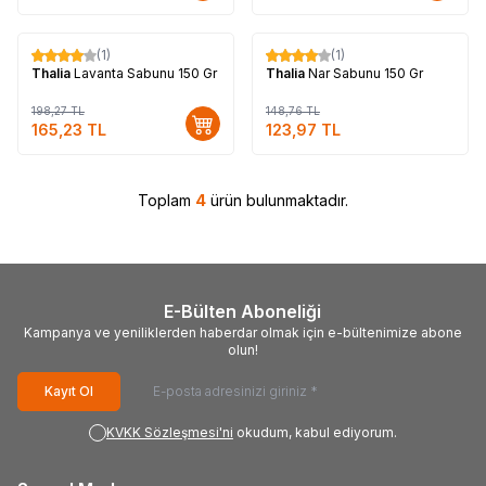
Tükendi
(1)
(1)
%
17
%
17
Thalia
Lavanta Sabunu 150 Gr
Thalia
Nar Sabunu 150 Gr
198,27
TL
148,76
TL
165,23
TL
123,97
TL
Toplam
4
ürün bulunmaktadır.
E-Bülten Aboneliği
Kampanya ve yeniliklerden haberdar olmak için e-bültenimize abone
olun!
Kayıt Ol
KVKK Sözleşmesi'ni
okudum, kabul ediyorum.