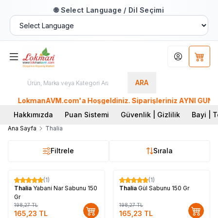
🌐 Select Language / Dil Seçimi
Hesabım
Sepet
ARA
LokmanAVM.com'a Hoşgeldiniz. Siparişleriniz AYNI GÜN KAR
Hakkımızda
Puan Sistemi
Güvenlik | Gizlilik
Bayi | T
Ana Sayfa
Thalia
Filtrele
Sırala
(1)
(1)
%
17
%
17
Thalia
Yabani Nar Sabunu 150
Thalia
Gül Sabunu 150 Gr
Gr
198,27
TL
198,27
TL
165,23
TL
165,23
TL