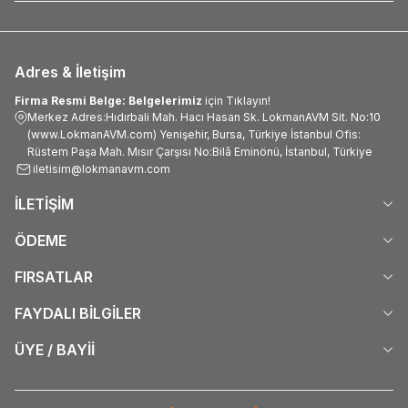
Adres & İletişim
Firma Resmi Belge: Belgelerimiz
için Tıklayın!
Merkez Adres:Hıdırbali Mah. Hacı Hasan Sk. LokmanAVM Sit. No:10
(www.LokmanAVM.com) Yenişehir, Bursa, Türkiye İstanbul Ofis:
Rüstem Paşa Mah. Mısır Çarşısı No:Bilâ Eminönü, İstanbul, Türkiye
iletisim@lokmanavm.com
İLETİŞİM
ÖDEME
FIRSATLAR
FAYDALI BİLGİLER
ÜYE / BAYİİ