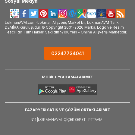
Sosyal Medya
LokmanAVM.com-Lokman Alışveriş Market bir, LokmanAVM Tarık
DEMİRA Kuruluşudur. © Copyright 2001-2026 Marka, Logo ve Resim
Tescillidir. Tüm Hakları Saklıdır! %100Yerli - Online Alışveriş Marketidir.
02247734041
MOBİL UYGULAMALARIMIZ
PAZARYERİ SATIŞ VE ÇÖZÜM ORTAKLARIMIZ
N11 |
LOKMANAVM |
ÇIÇEKSEPETI |
PTTAVM |