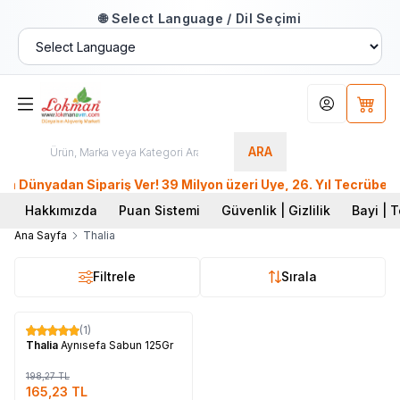
🌐 Select Language / Dil Seçimi
Hesabım
Sepet
ARA
ünyadan Sipariş Ver! 39 Milyon üzeri Üye, 26. Yıl Tecrübesiy
Hakkımızda
Puan Sistemi
Güvenlik | Gizlilik
Bayi | T
Ana Sayfa
Thalia
Filtrele
Sırala
Tükendi
(1)
%
17
Thalia
Aynısefa Sabun 125Gr
198,27
TL
165,23
TL