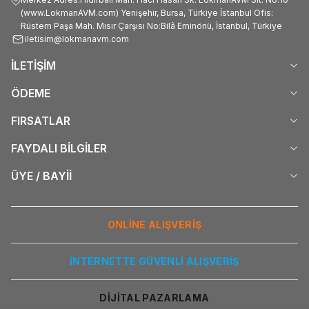
(www.LokmanAVM.com) Yenişehir, Bursa, Türkiye İstanbul Ofis:
Rüstem Paşa Mah. Mısır Çarşısı No:Bilâ Eminönü, İstanbul, Türkiye
iletisim@lokmanavm.com
İLETİŞİM
ÖDEME
FIRSATLAR
FAYDALI BİLGİLER
ÜYE / BAYİİ
ONLİNE ALIŞVERİŞ
İNTERNETTE GÜVENLİ ALIŞVERİŞ
DİJİTAL PAZARLAMA