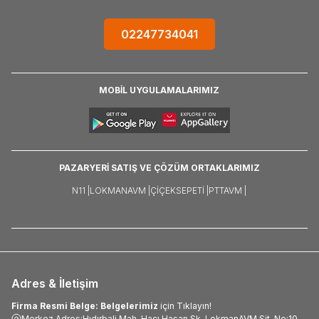
02247734041
MOBİL UYGULAMALARIMIZ
PAZARYERİ SATIŞ VE ÇÖZÜM ORTAKLARIMIZ
N11 |
LOKMANAVM |
ÇIÇEKSEPETI |
PTTAVM |
Adres & İletişim
Firma Resmi Belge: Belgelerimiz
için Tıklayın!
Merkez Adres:Hıdırbali Mah. Hacı Hasan Sk. LokmanAVM Sit. No:10