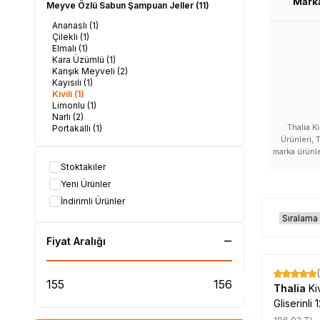
Mark
Meyve Özlü Sabun Şampuan Jeller
(11)
Ananaslı
(1)
Çilekli
(1)
Elmalı
(1)
Kara Üzümlü
(1)
Karışık Meyveli
(2)
Kayısılı
(1)
Kivili
(1)
Limonlu
(1)
Narlı
(2)
Thalia K
Portakallı
(1)
Ürünleri, T
marka ürünler
satan, Thal
Stoktakiler
ürünleri fay
Yeni Ürünler
Thalia kulla
kullanan 
İndirimli Ürünler
ürünleri nası
Thalia yara
nerede satılı
Fiyat Aralığı
nasıl kullanı
ürünü fayda
Thalia ürünü
%
17
Thalia ürünü
Thalia
Ki
Gliserinli 
#LokmanAVM #THA