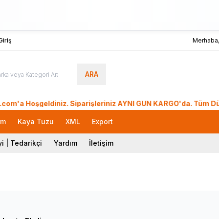
iriş
Merhaba
ARA
oşgeldiniz. Siparişleriniz AYNI GÜN KARGO'da. Tüm Dünyadan S
rm
Kaya Tuzu
XML
Export
i | Tedarikçi
Yardım
İletişim