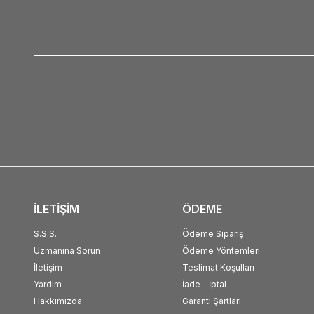
İLETİŞİM
ÖDEME
S.S.S.
Ödeme Sipariş
Uzmanına Sorun
Ödeme Yöntemleri
İletişim
Teslimat Koşulları
Yardım
İade - İptal
Hakkımızda
Garanti Şartları