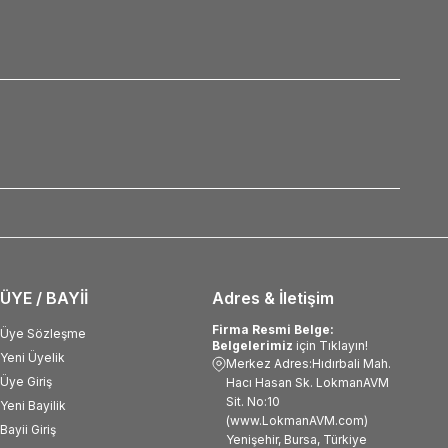
ÜYE / BAYİİ
Adres & İletişim
Firma Resmi Belge:
Üye Sözleşme
Belgelerimiz
için Tıklayın!
Yeni Üyelik
Merkez Adres:Hıdırbali Mah.
Üye Giriş
Hacı Hasan Sk. LokmanAVM
Sit. No:10
Yeni Bayilik
(www.LokmanAVM.com)
Bayii Giriş
Yenişehir, Bursa, Türkiye