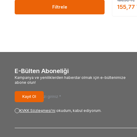
186,92
TL
#Thalia_markası_s
155,77
Filtrele
E-Bülten Aboneliği
Kampanya ve yeniliklerden haberdar olmak için e-bültenimize
abone olun!
Kayıt Ol
KVKK Sözleşmesi'ni
okudum, kabul ediyorum.