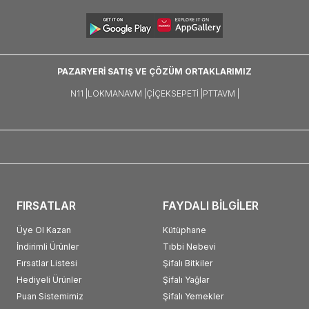
PAZARYERİ SATIŞ VE ÇÖZÜM ORTAKLARIMIZ
N11 |
LOKMANAVM |
ÇIÇEKSEPETI |
PTTAVM |
FIRSATLAR
FAYDALI BİLGİLER
Üye Ol Kazan
Kütüphane
İndirimli Ürünler
Tıbbi Nebevi
Fırsatlar Listesi
Şifalı Bitkiler
Hediyeli Ürünler
Şifalı Yağlar
Puan Sistemimiz
Şifalı Yemekler