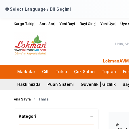
🌐 Select Language / Dil Seçimi
Kargo Takip
Soru Sor
Yeni Bayi
Bayi Giriş
Yeni Üye
Üye G
LokmanAVM.com'a H
Markalar
Cilt
Tütsü
Çok Satan
Toptan
Fo
Hakkımızda
Puan Sistemi
Güvenlik | Gizlilik
Bay
Ana Sayfa
Thalia
Kategori