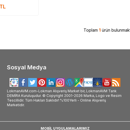
atan #Thalia_markası_ürünleri_satan #Thalia_marka_ürünleri_satan #Thalia_marka_ürünleri_satan_yer #Thalia_marka_ürünleri_nerde_satılı
TL
#Thalia_kullanımı #Thalia_faydalı_mı #Thalia_faydaları
Toplam
1
ürün bulunmakt
Sosyal Medya
LokmanAVM.com-Lokman Alışveriş Market bir, LokmanAVM Tarık
DEMİRA Kuruluşudur. © Copyright 2001-2026 Marka, Logo ve Resim
Tescillidir. Tüm Hakları Saklıdır! %100Yerli - Online Alışveriş
Marketidir.
MOBİL UYGULAMALARIMIZ