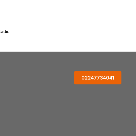
r #Thalia_satışı #Thalia_satan #Thalia_satan_yer #Thalia_nerde_satılır #Thalia_nerde_alınır #Thalia_faydaları
_ve_kullanımı
adır.
02247734041