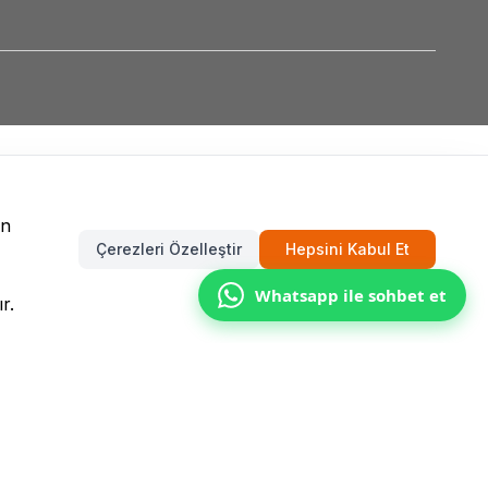
un
Çerezleri Özelleştir
Hepsini Kabul Et
Whatsapp ile sohbet et
r.