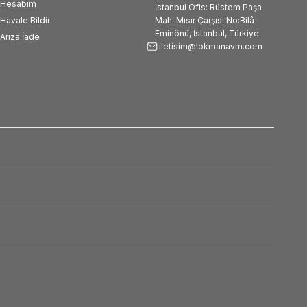
Hesabım
İstanbul Ofis: Rüstem Paşa
Havale Bildir
Mah. Mısır Çarşısı No:Bilâ
Eminönü, İstanbul, Türkiye
Arıza İade
iletisim@lokmanavm.com