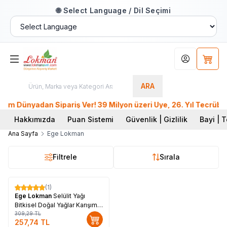
🌐 Select Language / Dil Seçimi
Hesabım
Sepet
ARA
Dünyadan Sipariş Ver! 39 Milyon üzeri Üye, 26. Yıl Tecrübesi
Hakkımızda
Puan Sistemi
Güvenlik | Gizlilik
Bayi | T
Ana Sayfa
Ege Lokman
Filtrele
Sırala
(1)
%
17
Ege Lokman
Selülit Yağı
Bitkisel Doğal Yağlar Karışımı
100 ML Spreyli Cam Şişe
309,29
TL
257,74
TL