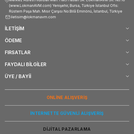
(www.LokmanAVM.com) Yenişehir, Bursa, Türkiye İstanbul Ofis:
Rüstem Paşa Mah. Mısır Çarşısı No:Bilâ Eminönü, İstanbul, Türkiye
iletisim@lokmanavm.com
İLETİŞİM
ÖDEME
FIRSATLAR
FAYDALI BİLGİLER
ÜYE / BAYİİ
ONLİNE ALIŞVERİŞ
İNTERNETTE GÜVENLİ ALIŞVERİŞ
DİJİTAL PAZARLAMA