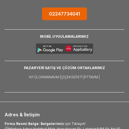
02247734041
MOBİL UYGULAMALARIMIZ
PAZARYERİ SATIŞ VE ÇÖZÜM ORTAKLARIMIZ
N11 |
LOKMANAVM |
ÇIÇEKSEPETI |
PTTAVM |
Adres & İletişim
Firma Resmi Belge: Belgelerimiz
için Tıklayın!
Merkez Adres:Hıdırbali Mah. Hacı Hasan Sk. LokmanAVM Sit. No:10