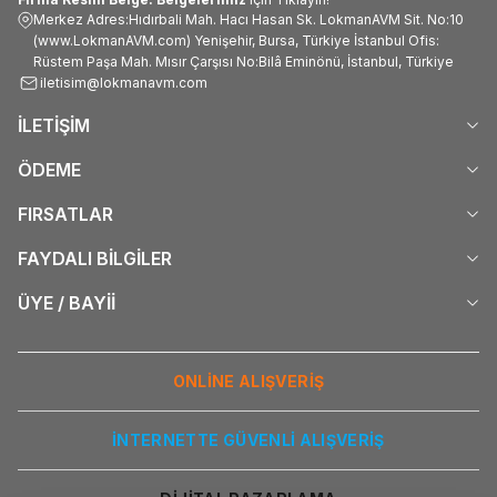
Merkez Adres:Hıdırbali Mah. Hacı Hasan Sk. LokmanAVM Sit. No:10
(www.LokmanAVM.com) Yenişehir, Bursa, Türkiye İstanbul Ofis:
Rüstem Paşa Mah. Mısır Çarşısı No:Bilâ Eminönü, İstanbul, Türkiye
iletisim@lokmanavm.com
İLETİŞİM
ÖDEME
FIRSATLAR
FAYDALI BİLGİLER
ÜYE / BAYİİ
ONLİNE ALIŞVERİŞ
İNTERNETTE GÜVENLİ ALIŞVERİŞ