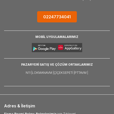
02247734041
MOBİL UYGULAMALARIMIZ
PAZARYERİ SATIŞ VE ÇÖZÜM ORTAKLARIMIZ
N11 |
LOKMANAVM |
ÇIÇEKSEPETI |
PTTAVM |
Adres & İletişim
Firma Resmi Belge: Belgelerimiz
için Tıklayın!