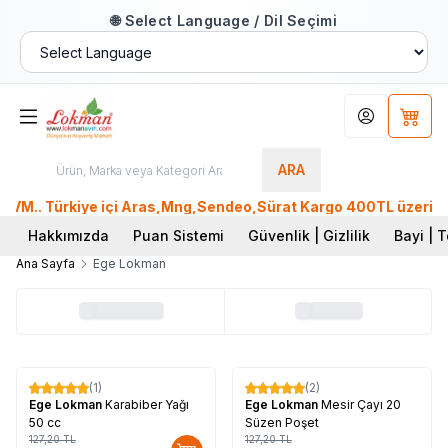
🌐 Select Language / Dil Seçimi
Hesabım
Sepet
ARA
VM.. Türkiye içi Aras,Mng,Sendeo,Sürat Kargo 400TL üzeri, Pt
Hakkımızda
Puan Sistemi
Güvenlik | Gizlilik
Bayi | T
Ana Sayfa
Ege Lokman
Tükendi
(1)
(2)
%
17
%
17
Ege Lokman
Karabiber Yağı
Ege Lokman
Mesir Çayı 20
50 cc
Süzen Poşet
127,20
TL
127,20
TL