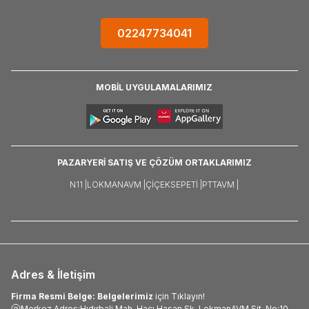
02247734041
MOBİL UYGULAMALARIMIZ
PAZARYERİ SATIŞ VE ÇÖZÜM ORTAKLARIMIZ
N11 |
LOKMANAVM |
ÇIÇEKSEPETI |
PTTAVM |
Adres & İletişim
Firma Resmi Belge: Belgelerimiz
için Tıklayın!
Merkez Adres:Hıdırbali Mah. Hacı Hasan Sk. LokmanAVM Sit. No:10