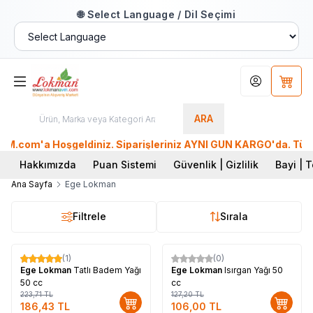
🌐 Select Language / Dil Seçimi
Hesabım
Sepet
ARA
com'a Hoşgeldiniz. Siparişleriniz AYNI GÜN KARGO'da. Tüm Dün
Hakkımızda
Puan Sistemi
Güvenlik | Gizlilik
Bayi | T
Ana Sayfa
Ege Lokman
Filtrele
Sırala
(1)
(0)
%
17
%
17
Ege Lokman
Tatlı Badem Yağı
Ege Lokman
Isırgan Yağı 50
50 cc
cc
223,71
TL
127,20
TL
186,43
TL
106,00
TL