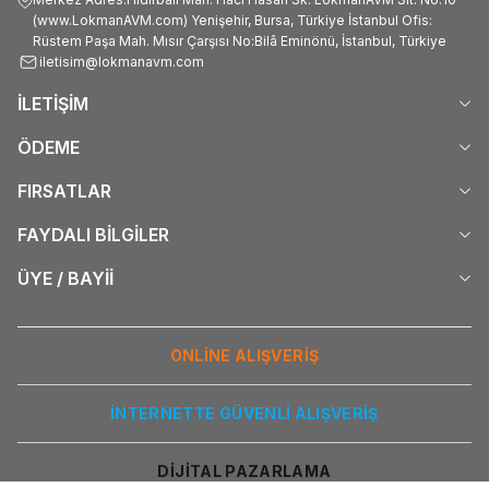
(www.LokmanAVM.com) Yenişehir, Bursa, Türkiye İstanbul Ofis:
Rüstem Paşa Mah. Mısır Çarşısı No:Bilâ Eminönü, İstanbul, Türkiye
iletisim@lokmanavm.com
İLETİŞİM
ÖDEME
FIRSATLAR
FAYDALI BİLGİLER
ÜYE / BAYİİ
ONLİNE ALIŞVERİŞ
İNTERNETTE GÜVENLİ ALIŞVERİŞ
DİJİTAL PAZARLAMA