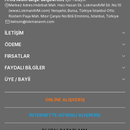
Merkez Adres:Hıdırbali Mah. Hacı Hasan Sk. LokmanAVM Sit. No:10
(www.LokmanAVM.com) Yenişehir, Bursa, Türkiye İstanbul Ofis:
Rüstem Paşa Mah. Mısır Çarşısı No:Bilâ Eminönü, İstanbul, Türkiye
iletisim@lokmanavm.com
İLETİŞİM
ÖDEME
FIRSATLAR
FAYDALI BİLGİLER
ÜYE / BAYİİ
ONLİNE ALIŞVERİŞ
İNTERNETTE GÜVENLİ ALIŞVERİŞ