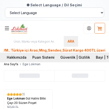
🌐 Select Language / Dil Seçimi
Hesabım
Sepet
ARA
M.. Türkiye içi Aras,Mng,Sendeo,Sürat Kargo 400TL üzeri, Ptt
Hakkımızda
Puan Sistemi
Güvenlik | Gizlilik
Bayi | T
Ana Sayfa
Ege Lokman
Tükendi
(1)
%
17
Ege Lokman
Gül Hatmi Bitki
Çayı 20 Süzen Poşet
127,20
TL