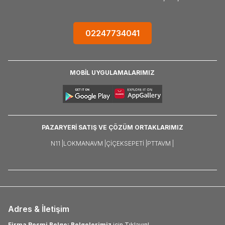
02247734041
MOBİL UYGULAMALARIMIZ
PAZARYERİ SATIŞ VE ÇÖZÜM ORTAKLARIMIZ
N11 |
LOKMANAVM |
ÇIÇEKSEPETI |
PTTAVM |
Adres & İletişim
Firma Resmi Belge: Belgelerimiz
için Tıklayın!