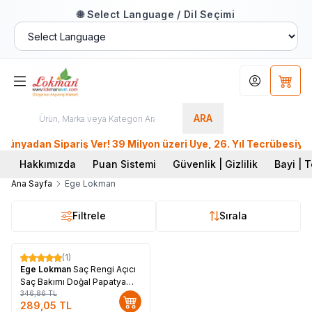
🌐 Select Language / Dil Seçimi
Hesabım
Sepet
ARA
adan Sipariş Ver! 39 Milyon üzeri Üye, 26. Yıl Tecrübesiyle 
Hakkımızda
Puan Sistemi
Güvenlik | Gizlilik
Bayi | T
Ana Sayfa
Ege Lokman
Filtrele
Sırala
(1)
%
17
Ege Lokman
Saç Rengi Açıcı
Saç Bakımı Doğal Papatya
Saf Suyu 100 ML Spreyli Cam
346,86
TL
289,05
TL
Şişe