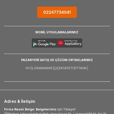
02247734041
MOBİL UYGULAMALARIMIZ
PAZARYERİ SATIŞ VE ÇÖZÜM ORTAKLARIMIZ
N11 |
LOKMANAVM |
ÇIÇEKSEPETI |
PTTAVM |
Adres & İletişim
Firma Resmi Belge: Belgelerimiz
için Tıklayın!
Merkez Adres:Hıdırbali Mah. Hacı Hasan Sk. LokmanAVM Sit. No:10