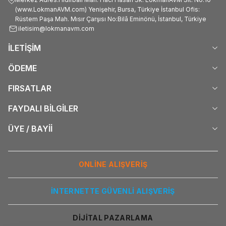
(www.LokmanAVM.com) Yenişehir, Bursa, Türkiye İstanbul Ofis:
Rüstem Paşa Mah. Mısır Çarşısı No:Bilâ Eminönü, İstanbul, Türkiye
iletisim@lokmanavm.com
İLETİŞİM
ÖDEME
FIRSATLAR
FAYDALI BİLGİLER
ÜYE / BAYİİ
ONLİNE ALIŞVERİŞ
İNTERNETTE GÜVENLİ ALIŞVERİŞ
DİJİTAL PAZARLAMA