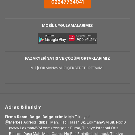
02247734041
MOBİL UYGULAMALARIMIZ
PAZARYERİ SATIŞ VE ÇÖZÜM ORTAKLARIMIZ
N11 |
LOKMANAVM |
ÇIÇEKSEPETI |
PTTAVM |
Adres & İletişim
Firma Resmi Belge: Belgelerimiz
için Tıklayın!
Merkez Adres:Hıdırbali Mah. Hacı Hasan Sk. LokmanAVM Sit. No:10
(www.LokmanAVM.com) Yenişehir, Bursa, Türkiye İstanbul Ofis:
Rüstem Paşa Mah. Mısır Çarşısı No:Bilâ Eminönü, İstanbul, Türkiye