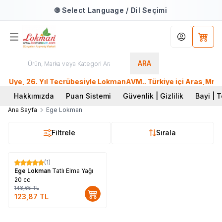
🌐 Select Language / Dil Seçimi
Hesabım
Sepet
ARA
Üye, 26. Yıl Tecrübesiyle LokmanAVM.. Türkiye içi Aras,Mng,S
Hakkımızda
Puan Sistemi
Güvenlik | Gizlilik
Bayi | T
Ana Sayfa
Ege Lokman
Filtrele
Sırala
(1)
%
17
Ege Lokman
Tatlı Elma Yağı
20 cc
148,65
TL
123,87
TL