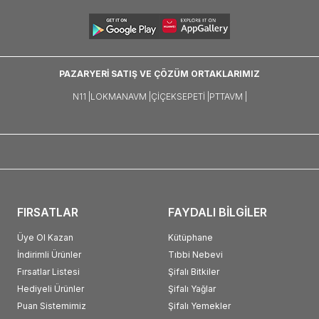
PAZARYERİ SATIŞ VE ÇÖZÜM ORTAKLARIMIZ
N11 |
LOKMANAVM |
ÇIÇEKSEPETI |
PTTAVM |
FIRSATLAR
FAYDALI BİLGİLER
Üye Ol Kazan
Kütüphane
İndirimli Ürünler
Tıbbi Nebevi
Fırsatlar Listesi
Şifalı Bitkiler
Hediyeli Ürünler
Şifalı Yağlar
Puan Sistemimiz
Şifalı Yemekler