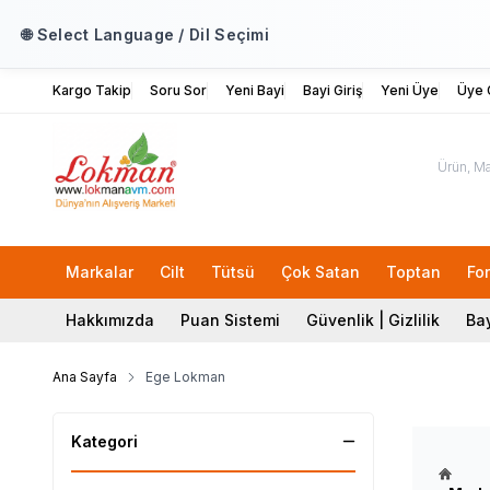
🌐 Select Language / Dil Seçimi
Kargo Takip
Soru Sor
Yeni Bayi
Bayi Giriş
Yeni Üye
Üye G
Markalar
Cilt
Tütsü
Çok Satan
Toptan
Fo
Hakkımızda
Puan Sistemi
Güvenlik | Gizlilik
Bay
Ana Sayfa
Ege Lokman
Kategori