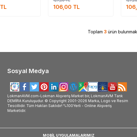
127,20
TL
127,2
 Ege Lokman ürünü etkileri, Ege Lokman ürünü nasıl kullanılır, Ege Lokman ürünü ne
TL
Lokman hakkındaki tüm bilgilerini ürünleri ve detaylarını Lok
106,00
TL
106
VM #EGE LOKMAN #Ege_Lokman_marka #Ege_Lokman_marka_ürünler #Ege_Lokman_markası #Ege_Lokman_markası_ürünleri #Ege_Lokm
#Ege_Lokman_markanın_ürünleri_satışı #Ege_Lokman_markanın_ürünlerini_satan #Ege_Lokman_markası_satan #Ege_Lokman_markası_
okman_marka_ürünleri_nerde_satılır #Ege_Lokman_satışı #Ege_Lokman_satan #Ege_Lokman_satan_yer #Ege_Lokman_nerde_satılır #
#Ege_Lokman_faydaları_ve_kullanımı
Toplam
3
ürün bulunmakt
Sosyal Medya
LokmanAVM.com-Lokman Alışveriş Market bir, LokmanAVM Tarık
DEMİRA Kuruluşudur. © Copyright 2001-2026 Marka, Logo ve Resim
Tescillidir. Tüm Hakları Saklıdır! %100Yerli - Online Alışveriş
Marketidir.
MOBİL UYGULAMALARIMIZ