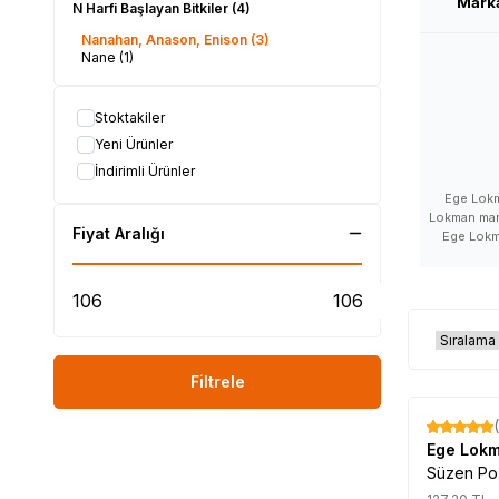
Mark
N Harfi Başlayan Bitkiler
(4)
Nanahan, Anason, Enison
(3)
Nane
(1)
Stoktakiler
Yeni Ürünler
İndirimli Ürünler
Ege Lokm
Lokman mark
Fiyat Aralığı
Ege Lokma
Lokman mark
Ege Lokman 
Lokman ü
Lokman kulla
Ege Lokma
Lokman n
faydaları, E
Filtrele
Lokman sata
ürünleri ne
satılan, Eg
%
17
Ege Lokman d
Ege Lok
hakkında
Süzen Po
Lokman ür