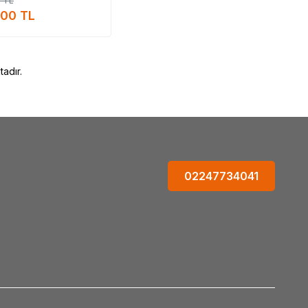
0
TL
rde, Ege Lokman ürünü faydası, Ege Lokman ürünü faydaları neler, Ege
manAVM mağazalarında bulabilirsiniz.
,00
TL
an_marka_ürünleri_satışı #Ege_Lokman_markası_ürünleri_satışı #Ege_Lokman_markanın_ürünleri
ürünleri_satan #Ege_Lokman_marka_ürünleri_satan #Ege_Lokman_marka_ürünleri_satan_yer
Ege_Lokman_nerde_alınır #Ege_Lokman_faydaları #Ege_Lokman_kullanımı #Ege_Lokman_faydalı_mı
adır.
02247734041