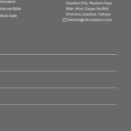
Hesabım
İstanbul Ofis: Rüstem Paşa
Havale Bildir
Mah. Mısır Çarşısı No:Bilâ
Eminönü, İstanbul, Türkiye
Arıza İade
iletisim@lokmanavm.com