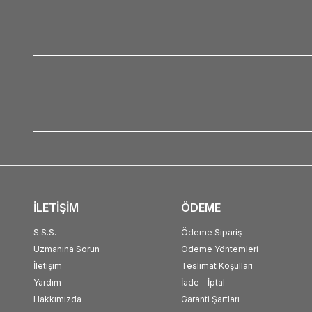
İLETİŞİM
ÖDEME
S.S.S.
Ödeme Sipariş
Uzmanına Sorun
Ödeme Yöntemleri
İletişim
Teslimat Koşulları
Yardım
İade - İptal
Hakkımızda
Garanti Şartları