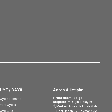
ÜYE / BAYİİ
Adres & İletişim
Firma Resmi Belge:
Üye Sözleşme
Belgelerimiz
için Tıklayın!
Yeni Üyelik
Merkez Adres:Hıdırbali Mah.
Üye Giriş
Hacı Hasan Sk. LokmanAVM