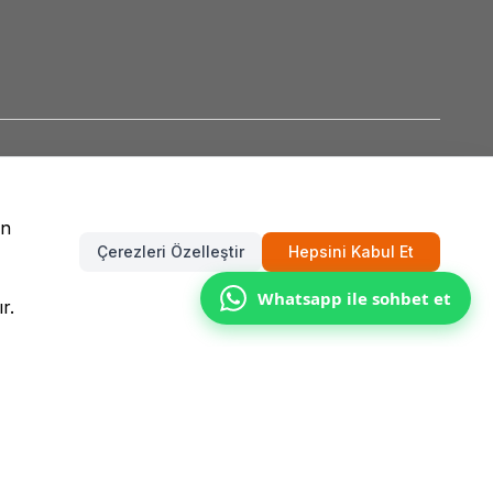
un
Çerezleri Özelleştir
Hepsini Kabul Et
Whatsapp ile sohbet et
r.