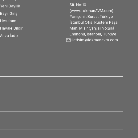
Sit. No:10
Yeni Bayilik
(www.LokmanAVM.com)
Bayii Giriş
Yenişehir, Bursa, Türkiye
Hesabım
İstanbul Ofis: Rüstem Paşa
Havale Bildir
Mah. Mısır Çarşısı No:Bilâ
Eminönü, İstanbul, Türkiye
Arıza İade
iletisim@lokmanavm.com