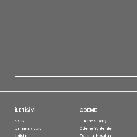
İLETİŞİM
ÖDEME
S.S.S.
Ödeme Sipariş
Uzmanına Sorun
Ödeme Yöntemleri
İletişim
Teslimat Koşulları