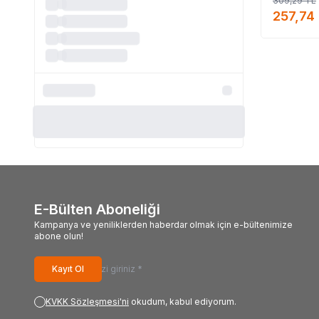
309,29
TL
alabilirim,
257,74
#LokmanA
#Ege_L
E-Bülten Aboneliği
Kampanya ve yeniliklerden haberdar olmak için e-bültenimize
abone olun!
Kayıt Ol
KVKK Sözleşmesi'ni
okudum, kabul ediyorum.