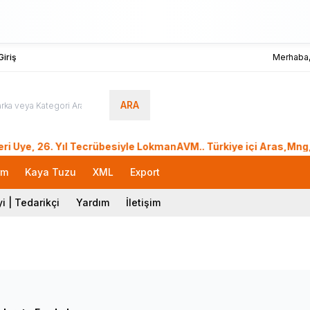
iriş
Merhaba
ARA
, 26. Yıl Tecrübesiyle LokmanAVM.. Türkiye içi Aras,Mng,Send
rm
Kaya Tuzu
XML
Export
i | Tedarikçi
Yardım
İletişim