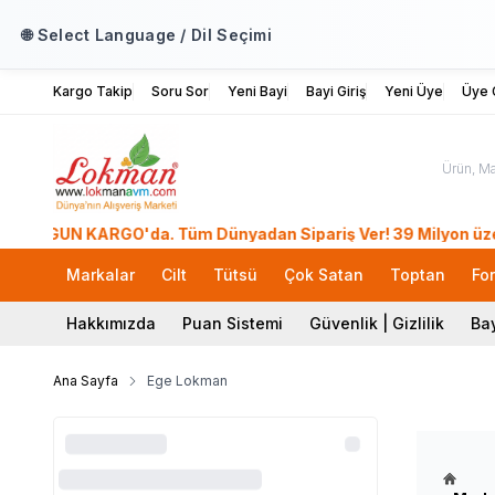
🌐 Select Language / Dil Seçimi
Kargo Takip
Soru Sor
Yeni Bayi
Bayi Giriş
Yeni Üye
Üye G
 GÜN KARGO'da. Tüm Dünyadan Sipariş Ver! 39 Milyon üzeri Üye
Markalar
Cilt
Tütsü
Çok Satan
Toptan
Fo
Hakkımızda
Puan Sistemi
Güvenlik | Gizlilik
Bay
Ana Sayfa
Ege Lokman