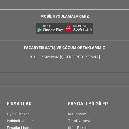
MOBİL UYGULAMALARIMIZ
PAZARYERİ SATIŞ VE ÇÖZÜM ORTAKLARIMIZ
N11 |
LOKMANAVM |
ÇIÇEKSEPETI |
PTTAVM |
FIRSATLAR
FAYDALI BİLGİLER
Üye Ol Kazan
Kütüphane
İndirimli Ürünler
Tıbbi Nebevi
Fırsatlar Listesi
Şifalı Bitkiler