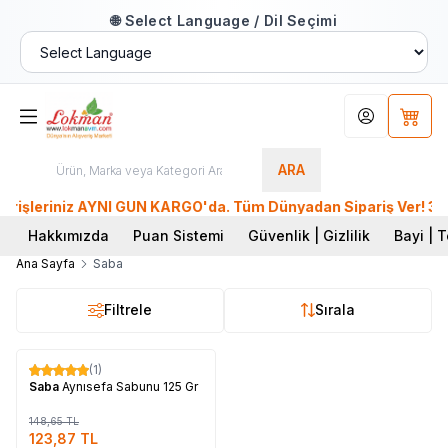
🌐 Select Language / Dil Seçimi
Hesabım
Sepet
ARA
şleriniz AYNI GÜN KARGO'da. Tüm Dünyadan Sipariş Ver! 39 Mil
Hakkımızda
Puan Sistemi
Güvenlik | Gizlilik
Bayi | T
Ana Sayfa
Saba
Filtrele
Sırala
Tükendi
(1)
%
17
Saba
Aynısefa Sabunu 125 Gr
148,65
TL
123,87
TL