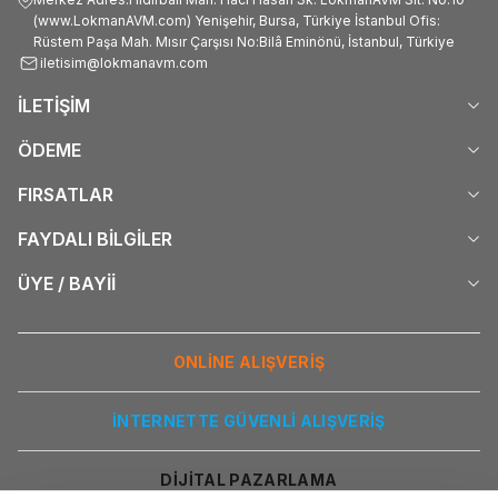
(www.LokmanAVM.com) Yenişehir, Bursa, Türkiye İstanbul Ofis:
Rüstem Paşa Mah. Mısır Çarşısı No:Bilâ Eminönü, İstanbul, Türkiye
iletisim@lokmanavm.com
İLETİŞİM
ÖDEME
FIRSATLAR
FAYDALI BİLGİLER
ÜYE / BAYİİ
ONLİNE ALIŞVERİŞ
İNTERNETTE GÜVENLİ ALIŞVERİŞ
DİJİTAL PAZARLAMA