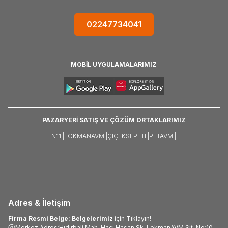
02247734041
MOBİL UYGULAMALARIMIZ
PAZARYERİ SATIŞ VE ÇÖZÜM ORTAKLARIMIZ
N11 |
LOKMANAVM |
ÇIÇEKSEPETI |
PTTAVM |
Adres & İletişim
Firma Resmi Belge: Belgelerimiz
için Tıklayın!
Merkez Adres:Hıdırbali Mah. Hacı Hasan Sk. LokmanAVM Sit. No:10