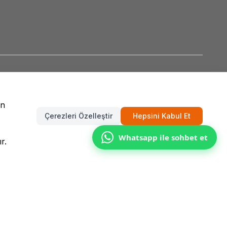
un
Çerezleri Özelleştir
Hepsini Kabul Et
Whatsapp ile sohbet et
r.