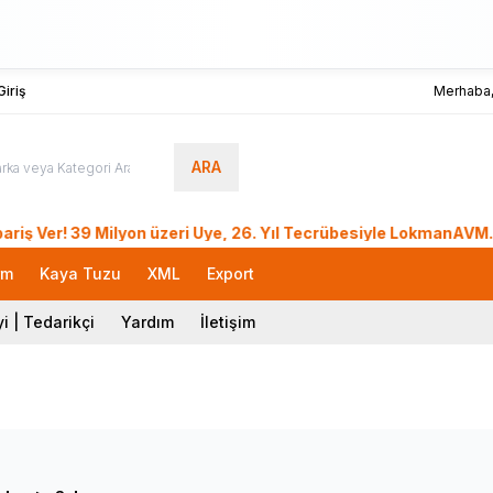
iriş
Merhaba
ARA
! 39 Milyon üzeri Üye, 26. Yıl Tecrübesiyle LokmanAVM.. Türk
rm
Kaya Tuzu
XML
Export
i | Tedarikçi
Yardım
İletişim