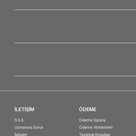
İLETİŞİM
ÖDEME
S.S.S.
Ödeme Sipariş
Uzmanına Sorun
Ödeme Yöntemleri
İletişim
Teslimat Koşulları