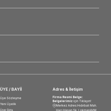
ÜYE / BAYİİ
Adres & İletişim
Firma Resmi Belge:
Üye Sözleşme
Belgelerimiz
için Tıklayın!
Yeni Üyelik
Merkez Adres:Hıdırbali Mah.
Üye Giriş
Hacı Hasan Sk. LokmanAVM