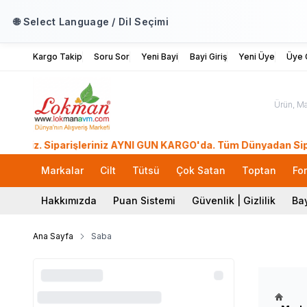
🌐 Select Language / Dil Seçimi
Kargo Takip
Soru Sor
Yeni Bayi
Bayi Giriş
Yeni Üye
Üye G
. Siparişleriniz AYNI GÜN KARGO'da. Tüm Dünyadan Sipariş Ver
Markalar
Cilt
Tütsü
Çok Satan
Toptan
Fo
Hakkımızda
Puan Sistemi
Güvenlik | Gizlilik
Bay
Ana Sayfa
Saba