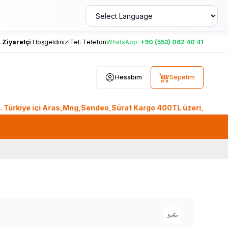
,
Ziyaretçi
Hoşgeldiniz!
Tel:
Telefon
WhatsApp:
+90 (553) 062 40 41
Hesabım
Sepetim
iye içi Aras,Mng,Sendeo,Sürat Kargo 400TL üzeri, Ptt Kargo 2