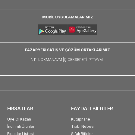
MOBİL UYGULAMALARIMIZ
PAZARYERİ SATIŞ VE ÇÖZÜM ORTAKLARIMIZ
N11 |
LOKMANAVM |
ÇIÇEKSEPETI |
PTTAVM |
FIRSATLAR
FAYDALI BİLGİLER
Üye Ol Kazan
Kütüphane
İndirimli Ürünler
Tıbbi Nebevi
Fırsatlar Listesi
Şifalı Bitkiler