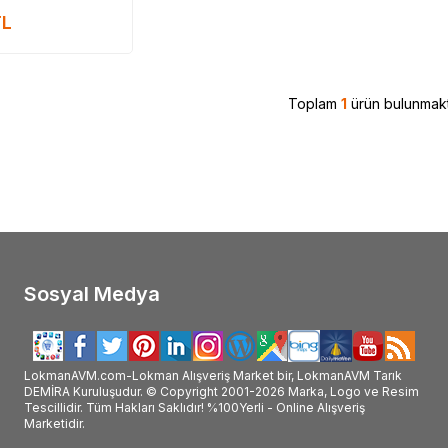
#Saba_kullanımı #Saba_faydalı_mı #Saba_faydaları_v
L
Toplam
1
ürün bulunmakt
Sosyal Medya
LokmanAVM.com-Lokman Alışveriş Market bir, LokmanAVM Tarık
DEMİRA Kuruluşudur. © Copyright 2001-2026 Marka, Logo ve Resim
Tescillidir. Tüm Hakları Saklıdır! %100Yerli - Online Alışveriş
Marketidir.