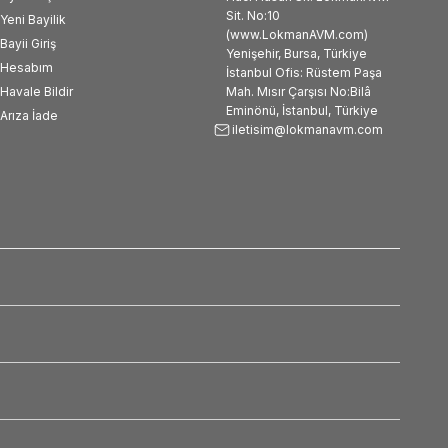
Sit. No:10
Yeni Bayilik
(www.LokmanAVM.com)
Bayii Giriş
Yenişehir, Bursa, Türkiye
Hesabım
İstanbul Ofis: Rüstem Paşa
Havale Bildir
Mah. Mısır Çarşısı No:Bilâ
Eminönü, İstanbul, Türkiye
Arıza İade
iletisim@lokmanavm.com