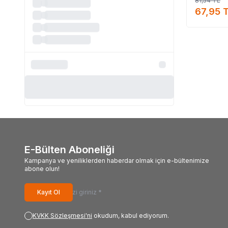
81,54
TL
67,95
T
E-Bülten Aboneliği
Kampanya ve yeniliklerden haberdar olmak için e-bültenimize
abone olun!
Kayıt Ol
KVKK Sözleşmesi'ni
okudum, kabul ediyorum.