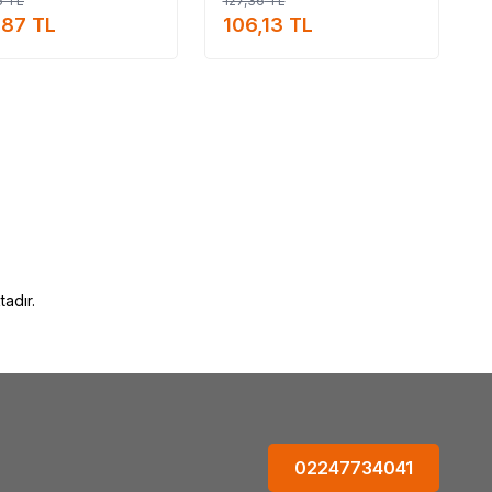
5
TL
127,36
TL
e_kullanımı
,87
TL
106,13
TL
adır.
02247734041