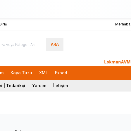
iriş
Merhaba
ARA
LokmanAVM.com'a H
rm
Kaya Tuzu
XML
Export
i | Tedarikçi
Yardım
İletişim