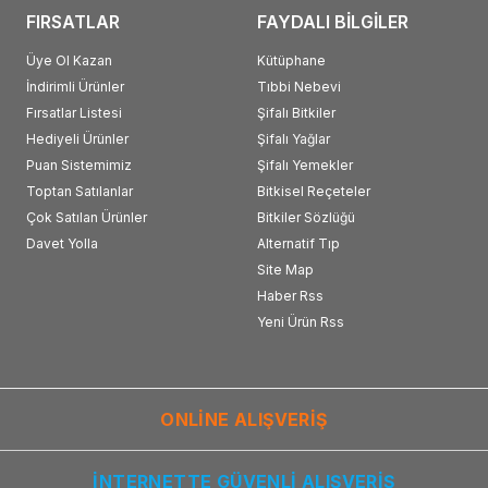
FIRSATLAR
FAYDALI BİLGİLER
Üye Ol Kazan
Kütüphane
İndirimli Ürünler
Tıbbi Nebevi
Fırsatlar Listesi
Şifalı Bitkiler
Hediyeli Ürünler
Şifalı Yağlar
Puan Sistemimiz
Şifalı Yemekler
Toptan Satılanlar
Bitkisel Reçeteler
Çok Satılan Ürünler
Bitkiler Sözlüğü
Davet Yolla
Alternatif Tıp
Site Map
Haber Rss
Yeni Ürün Rss
ONLİNE ALIŞVERİŞ
İNTERNETTE GÜVENLİ ALIŞVERİŞ