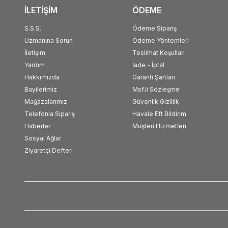
İLETİŞİM
ÖDEME
S.S.S.
Ödeme Sipariş
Uzmanına Sorun
Ödeme Yöntemleri
İletişim
Teslimat Koşulları
Yardım
İade - İptal
Hakkımızda
Garanti Şartları
Bayilerimiz
Msf.li Sözleşme
Mağazalarımız
Güvenlik Gizlilik
Telefonla Sipariş
Havale Eft Bildirim
Haberler
Müşteri Hizmetleri
Sosyal Ağlar
Ziyaretçi Defteri