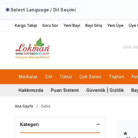
🌐 Select Language / Dil Seçimi
Kargo Takip
Soru Sor
Yeni Bayi
Bayi Giriş
Yeni Üye
Üye G
Markalar
Cilt
Tütsü
Çok Satan
Toptan
Fo
Hakkımızda
Puan Sistemi
Güvenlik | Gizlilik
Bay
Ana Sayfa
Saba
Kategori