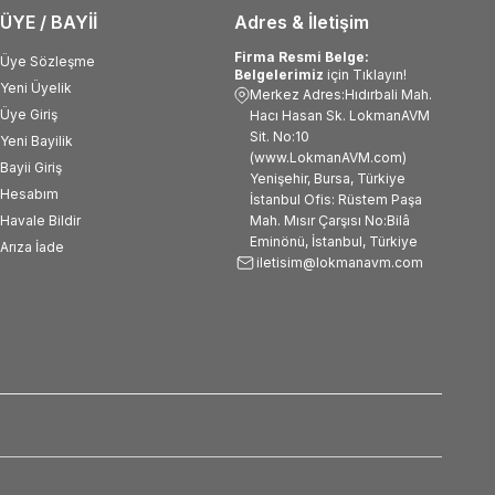
ÜYE / BAYİİ
Adres & İletişim
Firma Resmi Belge:
Üye Sözleşme
Belgelerimiz
için Tıklayın!
Yeni Üyelik
Merkez Adres:Hıdırbali Mah.
Üye Giriş
Hacı Hasan Sk. LokmanAVM
Sit. No:10
Yeni Bayilik
(www.LokmanAVM.com)
Bayii Giriş
Yenişehir, Bursa, Türkiye
Hesabım
İstanbul Ofis: Rüstem Paşa
Havale Bildir
Mah. Mısır Çarşısı No:Bilâ
Eminönü, İstanbul, Türkiye
Arıza İade
iletisim@lokmanavm.com