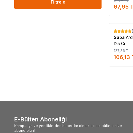
81,54
TL
Filtrele
67,95
T
%
17
Saba
Ard
125 Gr
127,36
TL
106,13
E-Bülten Aboneliği
Kampanya ve yeniliklerden haberdar olmak için e-bültenimize
abone olun!