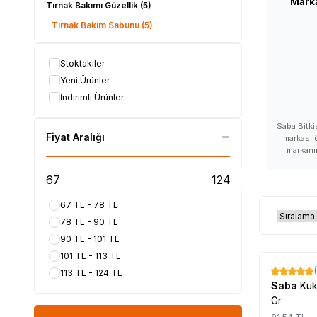
Mark
Tırnak Bakımı Güzellik
(5)
Tırnak Bakım Sabunu
(5)
Stoktakiler
Yeni Ürünler
İndirimli Ürünler
Saba Bitki
Fiyat Aralığı
markası ü
markanın
ürünlerini s
satan, S
kullanan, S
Saba nasıl b
67 TL - 78 TL
Saba zarar
78 TL - 90 TL
nerede satıl
Saba satılan
90 TL - 101 TL
faydaları,
101 TL - 113 TL
yerleri, Sa
alabilirim, 
113 TL - 124 TL
%
17
Saba
Kük
#LokmanAVM
Gr
#Saba_marka