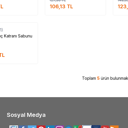
127,36
TL
148,6
#Saba_kullanımı #Saba_faydalı_mı #Saba_faydaları_v
L
106,13
TL
123
Tükendi
(1)
ıç Katranı Sabunu
TL
Toplam
5
ürün bulunmakt
Sosyal Medya