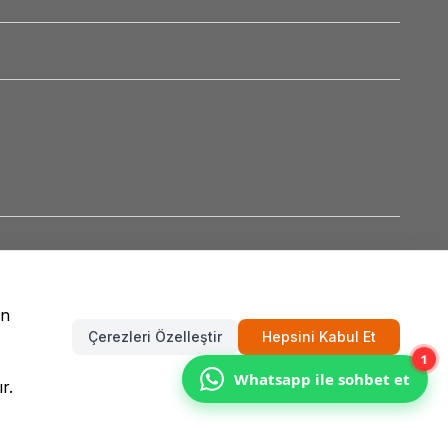
un
Çerezleri Özelleştir
Hepsini Kabul Et
1
Whatsapp ile sohbet et
r.