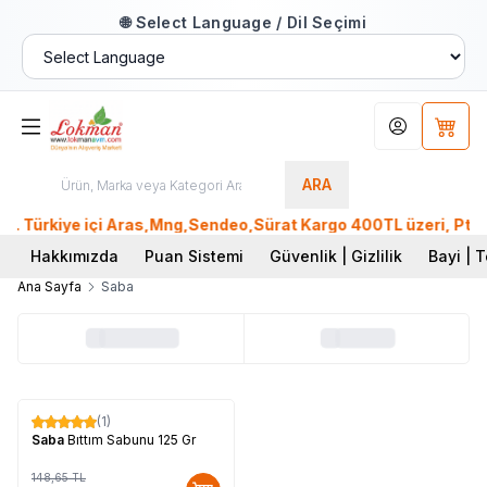
🌐 Select Language / Dil Seçimi
Hesabım
Sepet
ARA
 Türkiye içi Aras,Mng,Sendeo,Sürat Kargo 400TL üzeri, Ptt Ka
Hakkımızda
Puan Sistemi
Güvenlik | Gizlilik
Bayi | T
Ana Sayfa
Saba
(1)
%
17
Saba
Bıttım Sabunu 125 Gr
148,65
TL