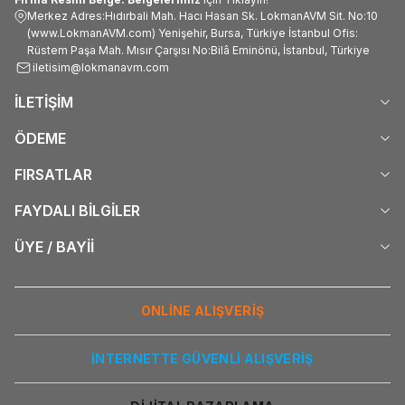
Merkez Adres:Hıdırbali Mah. Hacı Hasan Sk. LokmanAVM Sit. No:10
(www.LokmanAVM.com) Yenişehir, Bursa, Türkiye İstanbul Ofis:
Rüstem Paşa Mah. Mısır Çarşısı No:Bilâ Eminönü, İstanbul, Türkiye
iletisim@lokmanavm.com
İLETİŞİM
ÖDEME
FIRSATLAR
FAYDALI BİLGİLER
ÜYE / BAYİİ
ONLİNE ALIŞVERİŞ
İNTERNETTE GÜVENLİ ALIŞVERİŞ