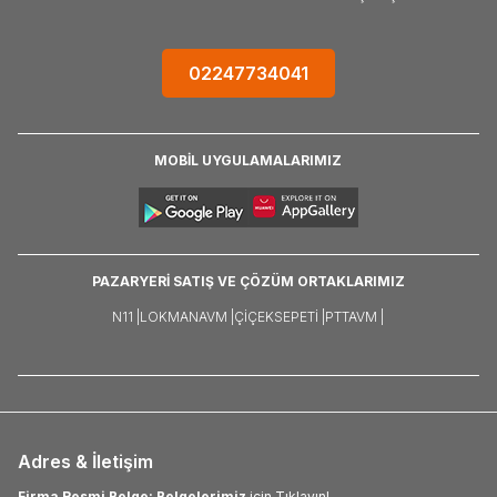
02247734041
MOBİL UYGULAMALARIMIZ
PAZARYERİ SATIŞ VE ÇÖZÜM ORTAKLARIMIZ
N11 |
LOKMANAVM |
ÇIÇEKSEPETI |
PTTAVM |
Adres & İletişim
Firma Resmi Belge: Belgelerimiz
için Tıklayın!