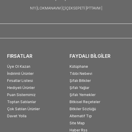
N11 |
LOKMANAVM |
ÇIÇEKSEPETI |
PTTAVM |
FIRSATLAR
FAYDALI BİLGİLER
Üye Ol Kazan
Kütüphane
İndirimli Ürünler
Tıbbi Nebevi
Fırsatlar Listesi
Şifalı Bitkiler
Hediyeli Ürünler
Şifalı Yağlar
Puan Sistemimiz
Şifalı Yemekler
Toptan Satılanlar
Bitkisel Reçeteler
Çok Satılan Ürünler
Bitkiler Sözlüğü
Davet Yolla
Alternatif Tıp
Site Map
Haber Rss