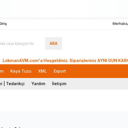
iriş
Merhaba
ARA
manAVM.com'a Hoşgeldiniz. Siparişleriniz AYNI GÜN KARGO'da. 
rm
Kaya Tuzu
XML
Export
i | Tedarikçi
Yardım
İletişim