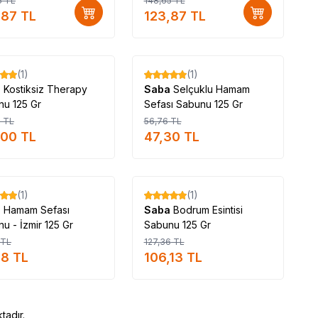
5
TL
148,65
TL
e_kullanımı
,87
TL
123,87
TL
Tükendi
Tükendi
(1)
(1)
%
17
a
Kostiksiz Therapy
Saba
Selçuklu Hamam
nu 125 Gr
Sefası Sabunu 125 Gr
0
TL
56,76
TL
,00
TL
47,30
TL
Tükendi
Tükendi
(1)
(1)
%
17
a
Hamam Sefası
Saba
Bodrum Esintisi
u - İzmir 125 Gr
Sabunu 125 Gr
TL
127,36
TL
28
TL
106,13
TL
tadır.