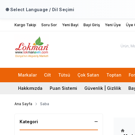
🌐 Select Language / Dil Seçimi
Kargo Takip
Soru Sor
Yeni Bayi
Bayi Giriş
Yeni Üye
Üye G
Lok
Markalar
Cilt
Tütsü
Çok Satan
Toptan
Fo
Hakkımızda
Puan Sistemi
Güvenlik | Gizlilik
Bay
Ana Sayfa
Saba
Kategori