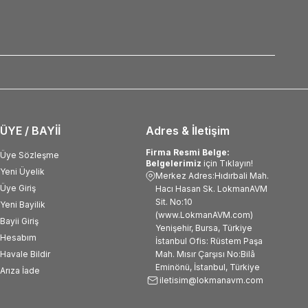
ÜYE / BAYİİ
Adres & İletişim
Firma Resmi Belge:
Üye Sözleşme
Belgelerimiz
için Tıklayın!
Yeni Üyelik
Merkez Adres:Hıdırbali Mah.
Üye Giriş
Hacı Hasan Sk. LokmanAVM
Sit. No:10
Yeni Bayilik
(www.LokmanAVM.com)
Bayii Giriş
Yenişehir, Bursa, Türkiye
Hesabım
İstanbul Ofis: Rüstem Paşa
Havale Bildir
Mah. Mısır Çarşısı No:Bilâ
Eminönü, İstanbul, Türkiye
Arıza İade
iletisim@lokmanavm.com