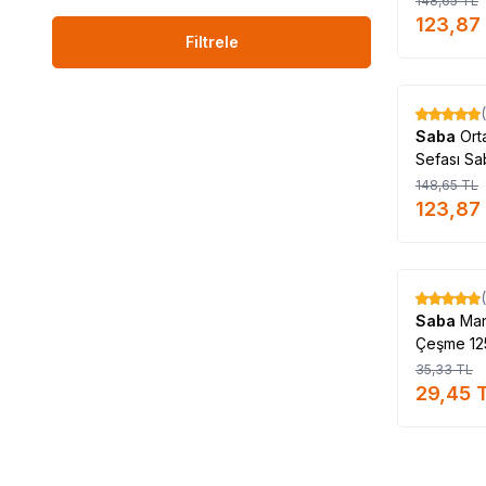
148,65
TL
123,87
Filtrele
%
17
Saba
Or
Sefası Sa
148,65
TL
123,87
%
17
Saba
Man
Çeşme 12
35,33
TL
29,45
T