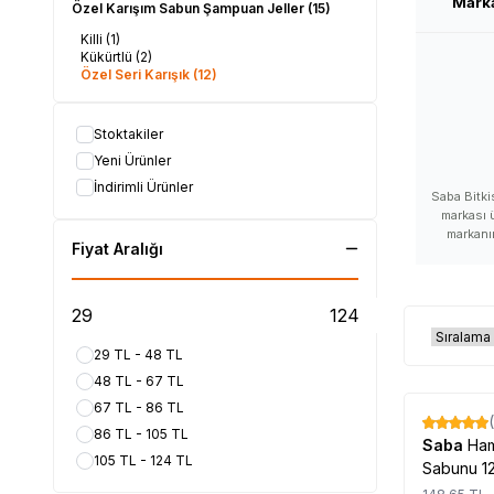
Mark
Özel Karışım Sabun Şampuan Jeller
(15)
Killi
(1)
Kükürtlü
(2)
Özel Seri Karışık
(12)
Stoktakiler
Yeni Ürünler
İndirimli Ürünler
Saba Bitki
markası ü
markanın
Fiyat Aralığı
ürünlerini s
satan, S
kullanan, S
Saba nasıl b
Saba zarar
nerede satıl
29 TL - 48 TL
Saba satılan
48 TL - 67 TL
faydaları,
yerleri, Sa
67 TL - 86 TL
alabilirim, 
%
17
86 TL - 105 TL
Saba
Ham
105 TL - 124 TL
#LokmanAVM
Sabunu 1
#Saba_marka