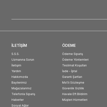
İLETİŞİM
ÖDEME
S.S.S.
Ödeme Sipariş
Uzmanına Sorun
Ödeme Yöntemleri
İletişim
Teslimat Koşulları
Yardım
İade - İptal
Hakkımızda
Garanti Şartları
Bayilerimiz
Msf.li Sözleşme
Mağazalarımız
Güvenlik Gizlilik
Telefonla Sipariş
Havale Eft Bildirim
Haberler
Müşteri Hizmetleri
Sosyal Ağlar