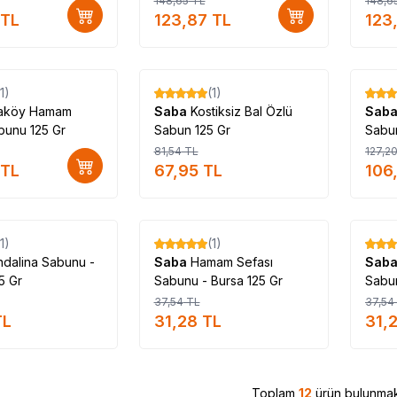
148,65
TL
148,6
#Saba_kullanımı #Saba_faydalı_mı #Saba_faydaları_v
TL
123,87
TL
123
Tükendi
(1)
(1)
%
17
%
17
taköy Hamam
Saba
Kostiksiz Bal Özlü
Sab
bunu 125 Gr
Sabun 125 Gr
Sabu
81,54
TL
127,2
TL
67,95
TL
106
Tükendi
Tükendi
(1)
(1)
%
17
%
17
dalina Sabunu -
Saba
Hamam Sefası
Sab
5 Gr
Sabunu - Bursa 125 Gr
Sabun
37,54
TL
37,54
L
31,28
TL
31,
Toplam
12
ürün bulunmak