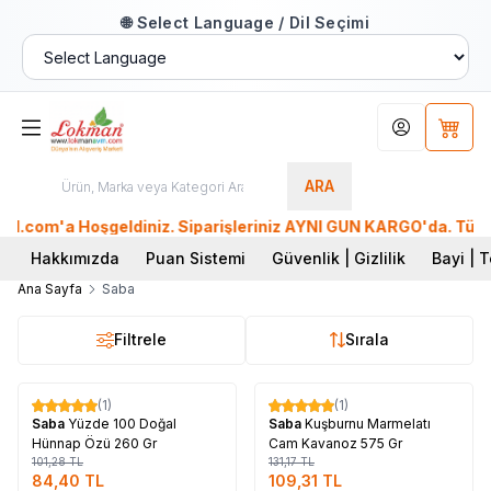
🌐 Select Language / Dil Seçimi
Hesabım
Sepet
ARA
om'a Hoşgeldiniz. Siparişleriniz AYNI GÜN KARGO'da. Tüm Düny
Hakkımızda
Puan Sistemi
Güvenlik | Gizlilik
Bayi | T
Ana Sayfa
Saba
Filtrele
Sırala
Tükendi
Tükendi
(1)
(1)
%
17
%
17
Saba
Yüzde 100 Doğal
Saba
Kuşburnu Marmelatı
Hünnap Özü 260 Gr
Cam Kavanoz 575 Gr
101,28
TL
131,17
TL
84,40
TL
109,31
TL