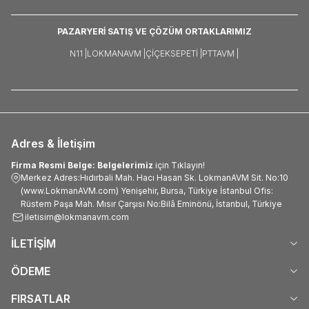
PAZARYERİ SATIŞ VE ÇÖZÜM ORTAKLARIMIZ
N11 |
LOKMANAVM |
ÇIÇEKSEPETI |
PTTAVM |
Adres & İletişim
Firma Resmi Belge: Belgelerimiz
için Tıklayın!
Merkez Adres:Hıdırbali Mah. Hacı Hasan Sk. LokmanAVM Sit. No:10
(www.LokmanAVM.com) Yenişehir, Bursa, Türkiye İstanbul Ofis:
Rüstem Paşa Mah. Mısır Çarşısı No:Bilâ Eminönü, İstanbul, Türkiye
iletisim@lokmanavm.com
İLETİŞİM
ÖDEME
FIRSATLAR