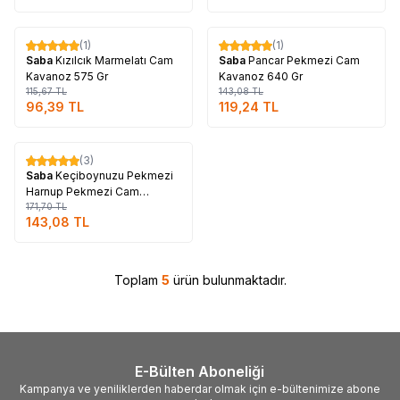
Tükendi
Tükendi
(1)
(1)
%
17
%
17
Saba
Kızılcık Marmelatı Cam
Saba
Pancar Pekmezi Cam
Kavanoz 575 Gr
Kavanoz 640 Gr
115,67
TL
143,08
TL
96,39
TL
119,24
TL
Tükendi
(3)
%
17
Saba
Keçiboynuzu Pekmezi
Harnup Pekmezi Cam
Kavanoz 640 Gr
171,70
TL
143,08
TL
Toplam
5
ürün bulunmaktadır.
E-Bülten Aboneliği
Kampanya ve yeniliklerden haberdar olmak için e-bültenimize abone