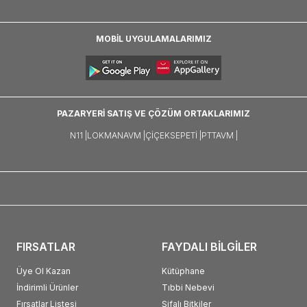
MOBİL UYGULAMALARIMIZ
PAZARYERİ SATIŞ VE ÇÖZÜM ORTAKLARIMIZ
N11 |
LOKMANAVM |
ÇIÇEKSEPETI |
PTTAVM |
FIRSATLAR
FAYDALI BİLGİLER
Üye Ol Kazan
Kütüphane
İndirimli Ürünler
Tıbbi Nebevi
Fırsatlar Listesi
Şifalı Bitkiler