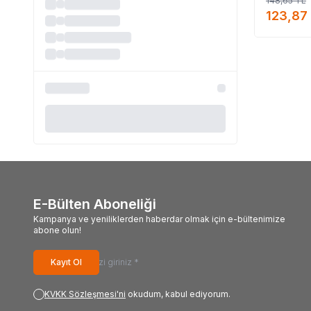
148,65
TL
123,87
E-Bülten Aboneliği
Kampanya ve yeniliklerden haberdar olmak için e-bültenimize
abone olun!
Kayıt Ol
KVKK Sözleşmesi'ni
okudum, kabul ediyorum.