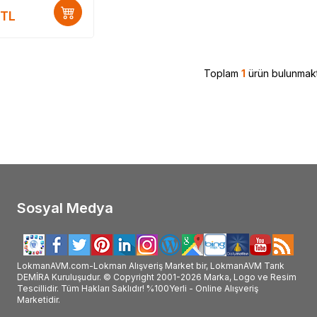
#Saba_kullanımı #Saba_faydalı_mı #Saba_faydaları_v
TL
Toplam
1
ürün bulunmakt
Sosyal Medya
LokmanAVM.com-Lokman Alışveriş Market bir, LokmanAVM Tarık
DEMİRA Kuruluşudur. © Copyright 2001-2026 Marka, Logo ve Resim
Tescillidir. Tüm Hakları Saklıdır! %100Yerli - Online Alışveriş
Marketidir.