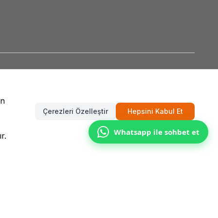
un
Çerezleri Özelleştir
Hepsini Kabul Et
Whatsapp ile sohbet et
r.