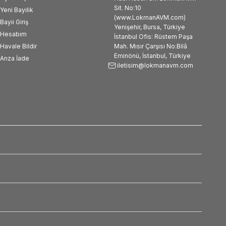
Sit. No:10
Yeni Bayilik
(www.LokmanAVM.com)
Bayii Giriş
Yenişehir, Bursa, Türkiye
Hesabım
İstanbul Ofis: Rüstem Paşa
Havale Bildir
Mah. Mısır Çarşısı No:Bilâ
Eminönü, İstanbul, Türkiye
Arıza İade
iletisim@lokmanavm.com