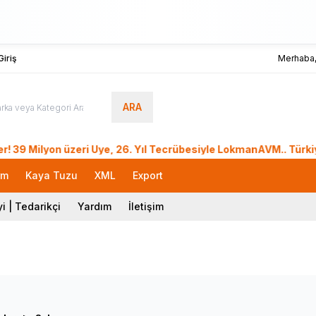
iriş
Merhaba
ARA
ilyon üzeri Üye, 26. Yıl Tecrübesiyle LokmanAVM.. Türkiye iç
rm
Kaya Tuzu
XML
Export
i | Tedarikçi
Yardım
İletişim