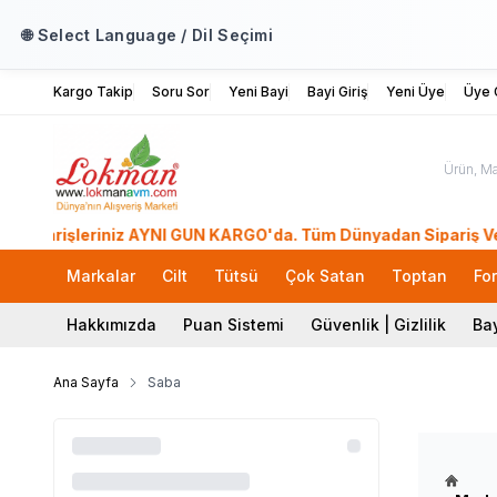
🌐 Select Language / Dil Seçimi
Kargo Takip
Soru Sor
Yeni Bayi
Bayi Giriş
Yeni Üye
Üye G
rişleriniz AYNI GÜN KARGO'da. Tüm Dünyadan Sipariş Ver! 39 M
Markalar
Cilt
Tütsü
Çok Satan
Toptan
Fo
Hakkımızda
Puan Sistemi
Güvenlik | Gizlilik
Bay
Ana Sayfa
Saba