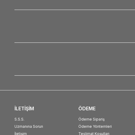
İLETİŞİM
ÖDEME
S.S.S.
Ödeme Sipariş
Uzmanına Sorun
Ödeme Yöntemleri
İletişim
Teslimat Koşulları