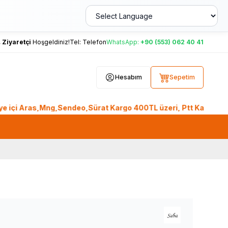
,
Ziyaretçi
Hoşgeldiniz!
Tel:
Telefon
WhatsApp:
+90 (553) 062 40 41
Hesabım
Sepetim
i Aras,Mng,Sendeo,Sürat Kargo 400TL üzeri, Ptt Kargo 2.000TL