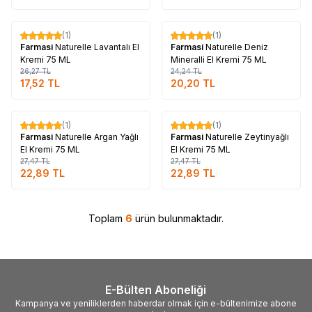
Tükendi
Tükendi
(1)
(1)
%
33
%
17
Farmasi
Naturelle Lavantalı El
Farmasi
Naturelle Deniz
Kremi 75 ML
Mineralli El Kremi 75 ML
26,27
TL
24,24
TL
17,52
TL
20,20
TL
Tükendi
Tükendi
(1)
(1)
%
17
%
17
Farmasi
Naturelle Argan Yağlı
Farmasi
Naturelle Zeytinyağlı
El Kremi 75 ML
El Kremi 75 ML
27,47
TL
27,47
TL
22,89
TL
22,89
TL
Toplam
6
ürün bulunmaktadır.
E-Bülten Aboneliği
Kampanya ve yeniliklerden haberdar olmak için e-bültenimize abone