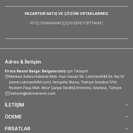
PAZARYERİ SATIŞ VE ÇÖZÜM ORTAKLARIMIZ
N11 |
LOKMANAVM |
ÇIÇEKSEPETI |
PTTAVM |
Adres & İletişim
Firma Resmi Belge: Belgelerimiz
için Tıklayın!
Merkez Adres:Hıdırbali Mah. Hacı Hasan Sk. LokmanAVM Sit. No:10
(www.LokmanAVM.com) Yenişehir, Bursa, Türkiye İstanbul Ofis:
Rüstem Paşa Mah. Mısır Çarşısı No:Bilâ Eminönü, İstanbul, Türkiye
iletisim@lokmanavm.com
İLETİŞİM
ÖDEME
FIRSATLAR