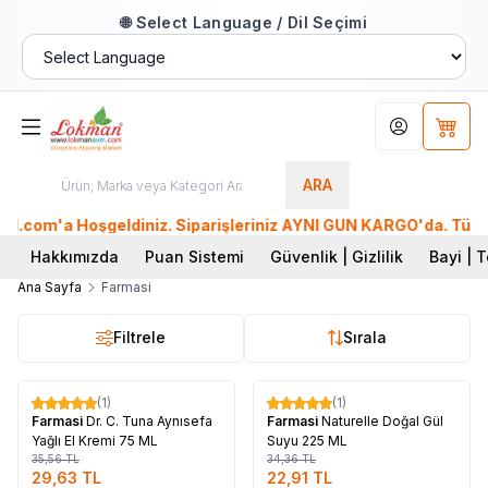
🌐 Select Language / Dil Seçimi
Hesabım
Sepet
ARA
om'a Hoşgeldiniz. Siparişleriniz AYNI GÜN KARGO'da. Tüm Düny
Hakkımızda
Puan Sistemi
Güvenlik | Gizlilik
Bayi | T
Ana Sayfa
Farmasi
Filtrele
Sırala
Tükendi
Tükendi
(1)
(1)
%
17
%
33
Farmasi
Dr. C. Tuna Aynısefa
Farmasi
Naturelle Doğal Gül
Yağlı El Kremi 75 ML
Suyu 225 ML
35,56
TL
34,36
TL
29,63
TL
22,91
TL