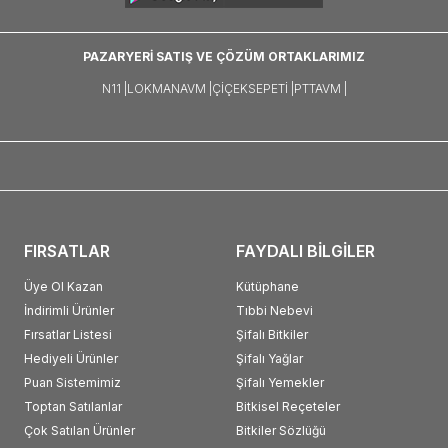
PAZARYERİ SATIŞ VE ÇÖZÜM ORTAKLARIMIZ
N11 |
LOKMANAVM |
ÇIÇEKSEPETI |
PTTAVM |
FIRSATLAR
FAYDALI BİLGİLER
Üye Ol Kazan
Kütüphane
İndirimli Ürünler
Tıbbi Nebevi
Fırsatlar Listesi
Şifalı Bitkiler
Hediyeli Ürünler
Şifalı Yağlar
Puan Sistemimiz
Şifalı Yemekler
Toptan Satılanlar
Bitkisel Reçeteler
Çok Satılan Ürünler
Bitkiler Sözlüğü