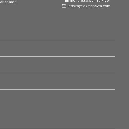
Eminönü, İstanbul, Türkiye
Arıza İade
iletisim@lokmanavm.com