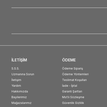
İLETİŞİM
ÖDEME
S.S.S.
Ödeme Sipariş
Uzmanına Sorun
Ödeme Yöntemleri
İletişim
Teslimat Koşulları
Yardım
İade - İptal
Hakkımızda
Garanti Şartları
Bayilerimiz
Msf.li Sözleşme
Mağazalarımız
Güvenlik Gizlilik