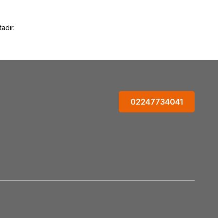
adır.
02247734041