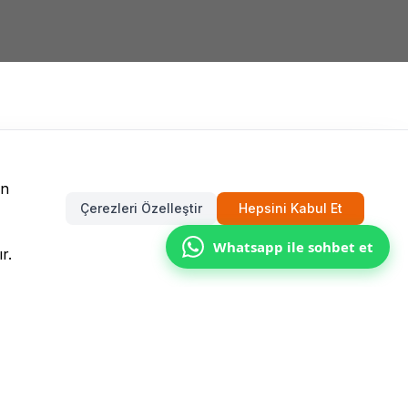
un
Çerezleri Özelleştir
Hepsini Kabul Et
Whatsapp ile sohbet et
r.