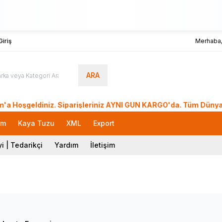
iriş
Merhaba
ARA
eldiniz. Siparişleriniz AYNI GÜN KARGO'da. Tüm Dünyadan Sipa
rm
Kaya Tuzu
XML
Export
i | Tedarikçi
Yardım
İletişim