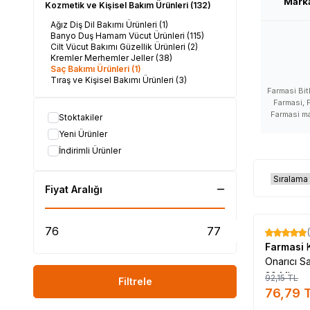
Mark
Kozmetik ve Kişisel Bakım Ürünleri
(132)
Ağız Diş Dil Bakımı Ürünleri
(1)
Banyo Duş Hamam Vücut Ürünleri
(115)
Cilt Vücut Bakımı Güzellik Ürünleri
(2)
Kremler Merhemler Jeller
(38)
Saç Bakımı Ürünleri
(1)
Tıraş ve Kişisel Bakımı Ürünleri
(3)
Farmasi Bit
Farmasi, F
Farmasi ma
Stoktakiler
Farmasi ma
Yeni Ürünler
Farmasi sata
hakkında aç
İndirimli Ürünler
kullananl
ürünleri,
Farmasi fayd
Fiyat Aralığı
satış yer
satılıyor, F
nerde, Farma
faydaları 
%
17
yerler, F
Farmasi
Farmasi ür
Onarıcı S
30 ML
92,15
TL
Filtrele
#LokmanAVM #
76,79
T
#FARMASİ_