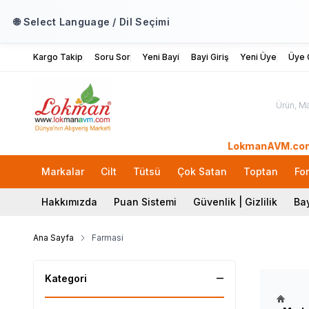
🌐 Select Language / Dil Seçimi
Kargo Takip
Soru Sor
Yeni Bayi
Bayi Giriş
Yeni Üye
Üye G
LokmanAVM.com'a Hoşg
Markalar
Cilt
Tütsü
Çok Satan
Toptan
Fo
Hakkımızda
Puan Sistemi
Güvenlik | Gizlilik
Bay
Ana Sayfa
Farmasi
Kategori