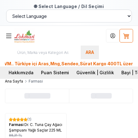
🌐 Select Language / Dil Seçimi
Hesabım
Sepet
ARA
VM.. Türkiye içi Aras,Mng,Sendeo,Sürat Kargo 400TL üzeri, Pt
Hakkımızda
Puan Sistemi
Güvenlik | Gizlilik
Bayi | T
Ana Sayfa
Farmasi
Tükendi
(1)
%
17
Farmasi
Dr. C. Tuna Çay Ağacı
Şampuanı Yağlı Saçlar 225 ML
88,31
TL