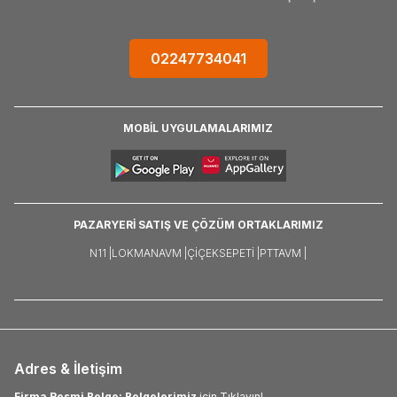
02247734041
MOBİL UYGULAMALARIMIZ
PAZARYERİ SATIŞ VE ÇÖZÜM ORTAKLARIMIZ
N11 |
LOKMANAVM |
ÇIÇEKSEPETI |
PTTAVM |
Adres & İletişim
Firma Resmi Belge: Belgelerimiz
için Tıklayın!