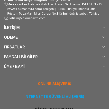
Merkez Adres:Hıdırbali Mah. Hacı Hasan Sk. LokmanAVM Sit. No:10
(www.LokmanAVM.com) Yenişehir, Bursa, Türkiye İstanbul Ofis:
Rüstem Paşa Mah. Mısır Çarşısı No:Bilâ Eminönü, İstanbul, Türkiye
iletisim@lokmanavm.com
İLETİŞİM
ÖDEME
FIRSATLAR
FAYDALI BİLGİLER
ÜYE / BAYİİ
ONLİNE ALIŞVERİŞ
İNTERNETTE GÜVENLİ ALIŞVERİŞ