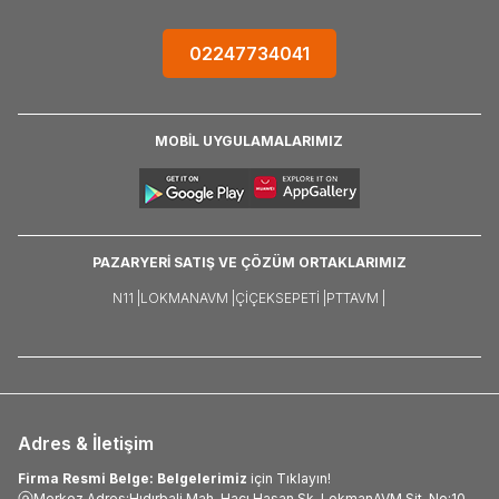
02247734041
MOBİL UYGULAMALARIMIZ
PAZARYERİ SATIŞ VE ÇÖZÜM ORTAKLARIMIZ
N11 |
LOKMANAVM |
ÇIÇEKSEPETI |
PTTAVM |
Adres & İletişim
Firma Resmi Belge: Belgelerimiz
için Tıklayın!
Merkez Adres:Hıdırbali Mah. Hacı Hasan Sk. LokmanAVM Sit. No:10