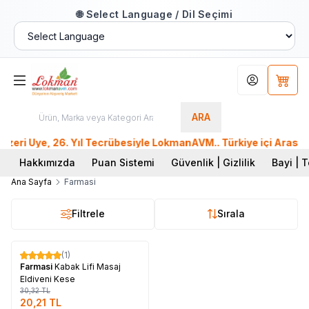
🌐 Select Language / Dil Seçimi
Hesabım
Sepet
ARA
ri Üye, 26. Yıl Tecrübesiyle LokmanAVM.. Türkiye içi Aras,Mn
Hakkımızda
Puan Sistemi
Güvenlik | Gizlilik
Bayi | T
Ana Sayfa
Farmasi
Filtrele
Sırala
Tükendi
(1)
%
33
Farmasi
Kabak Lifi Masaj
Eldiveni Kese
30,32
TL
20,21
TL