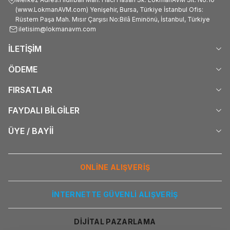
(www.LokmanAVM.com) Yenişehir, Bursa, Türkiye İstanbul Ofis:
Rüstem Paşa Mah. Mısır Çarşısı No:Bilâ Eminönü, İstanbul, Türkiye
iletisim@lokmanavm.com
İLETİŞİM
ÖDEME
FIRSATLAR
FAYDALI BİLGİLER
ÜYE / BAYİİ
ONLİNE ALIŞVERİŞ
İNTERNETTE GÜVENLİ ALIŞVERİŞ
DİJİTAL PAZARLAMA