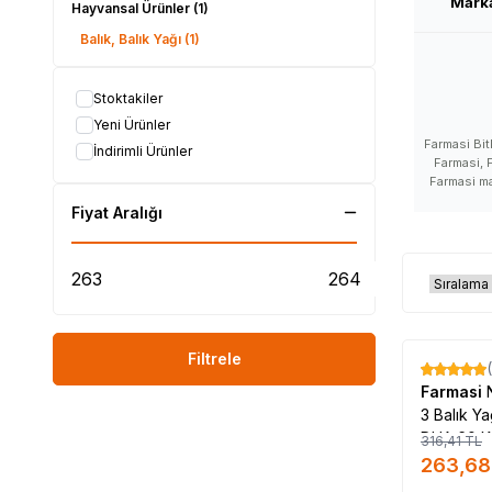
Mark
Hayvansal Ürünler
(1)
Balık, Balık Yağı
(1)
Stoktakiler
Yeni Ürünler
Farmasi Bit
İndirimli Ürünler
Farmasi, F
Farmasi ma
Farmasi ma
Fiyat Aralığı
Farmasi sata
hakkında aç
kullananl
ürünleri,
Farmasi fayd
satış yer
satılıyor, F
nerde, Farma
Filtrele
faydaları 
%
17
yerler, F
Farmasi
Farmasi ür
3 Balık Y
DHA 60 K
316,41
TL
#LokmanAVM #
263,68
#FARMASİ_