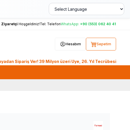
,
Ziyaretçi
Hoşgeldiniz!
Tel:
Telefon
WhatsApp:
+90 (553) 062 40 41
Hesabım
Sepetim
pariş Ver! 39 Milyon üzeri Üye, 26. Yıl Tecrübesiyle LokmanA