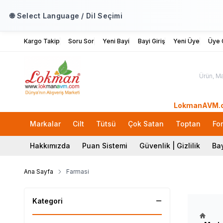
🌐 Select Language / Dil Seçimi
Kargo Takip
Soru Sor
Yeni Bayi
Bayi Giriş
Yeni Üye
Üye G
LokmanAVM.com'a Ho
Markalar
Cilt
Tütsü
Çok Satan
Toptan
Fo
Hakkımızda
Puan Sistemi
Güvenlik | Gizlilik
Bay
Ana Sayfa
Farmasi
Kategori