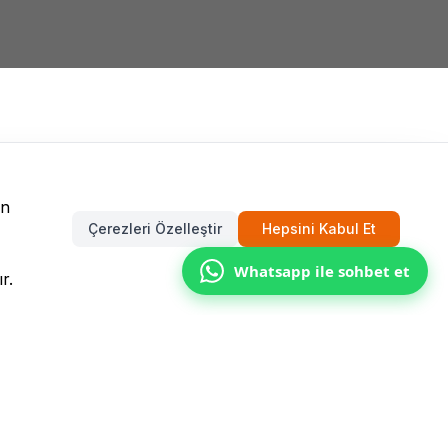
un
Çerezleri Özelleştir
Hepsini Kabul Et
Whatsapp ile sohbet et
r.