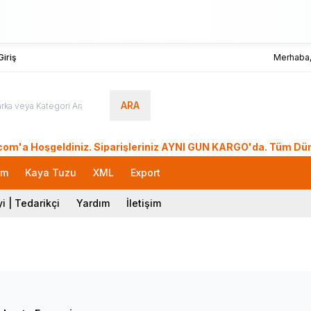
iriş
Merhaba
ARA
şgeldiniz. Siparişleriniz AYNI GÜN KARGO'da. Tüm Dünyadan Si
rm
Kaya Tuzu
XML
Export
i | Tedarikçi
Yardım
İletişim