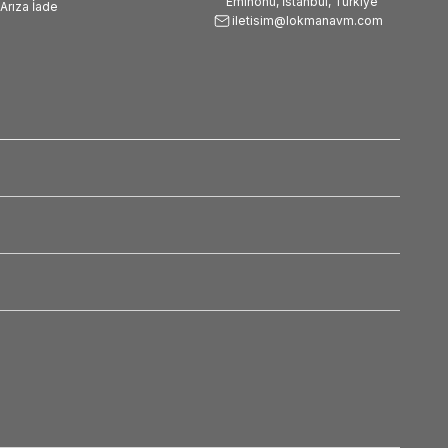
Eminönü, İstanbul, Türkiye
Arıza İade
iletisim@lokmanavm.com