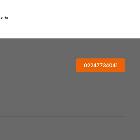
adır.
02247734041