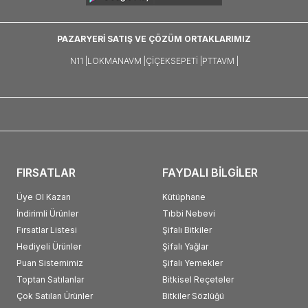
PAZARYERİ SATIŞ VE ÇÖZÜM ORTAKLARIMIZ
N11 |
LOKMANAVM |
ÇIÇEKSEPETI |
PTTAVM |
FIRSATLAR
FAYDALI BİLGİLER
Üye Ol Kazan
Kütüphane
İndirimli Ürünler
Tıbbi Nebevi
Fırsatlar Listesi
Şifalı Bitkiler
Hediyeli Ürünler
Şifalı Yağlar
Puan Sistemimiz
Şifalı Yemekler
Toptan Satılanlar
Bitkisel Reçeteler
Çok Satılan Ürünler
Bitkiler Sözlüğü