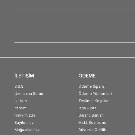
İLETİŞİM
ÖDEME
S.S.S.
Ödeme Sipariş
Uzmanına Sorun
Ödeme Yöntemleri
İletişim
Teslimat Koşulları
Yardım
İade - İptal
Hakkımızda
Garanti Şartları
Bayilerimiz
Msf.li Sözleşme
Mağazalarımız
Güvenlik Gizlilik