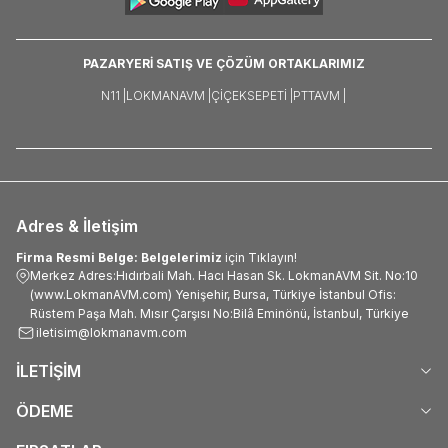
PAZARYERİ SATIŞ VE ÇÖZÜM ORTAKLARIMIZ
N11 |
LOKMANAVM |
ÇIÇEKSEPETI |
PTTAVM |
Adres & İletişim
Firma Resmi Belge: Belgelerimiz
için Tıklayın!
Merkez Adres:Hıdırbali Mah. Hacı Hasan Sk. LokmanAVM Sit. No:10
(www.LokmanAVM.com) Yenişehir, Bursa, Türkiye İstanbul Ofis:
Rüstem Paşa Mah. Mısır Çarşısı No:Bilâ Eminönü, İstanbul, Türkiye
iletisim@lokmanavm.com
İLETİŞİM
ÖDEME