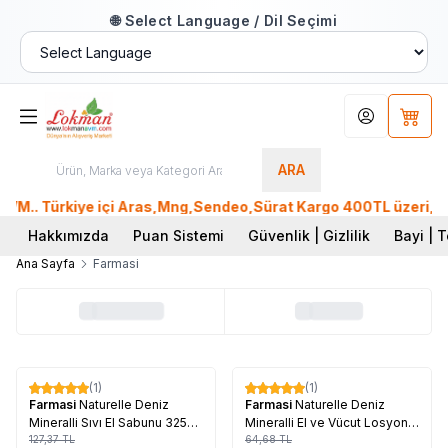
🌐 Select Language / Dil Seçimi
Hesabım
Sepet
ARA
M.. Türkiye içi Aras,Mng,Sendeo,Sürat Kargo 400TL üzeri, Ptt 
Hakkımızda
Puan Sistemi
Güvenlik | Gizlilik
Bayi | T
Ana Sayfa
Farmasi
Tükendi
Tükendi
(1)
(1)
%
17
%
17
Farmasi
Naturelle Deniz
Farmasi
Naturelle Deniz
Mineralli Sıvı El Sabunu 325
Mineralli El ve Vücut Losyonu
ML
127,37
TL
200 ML
64,68
TL