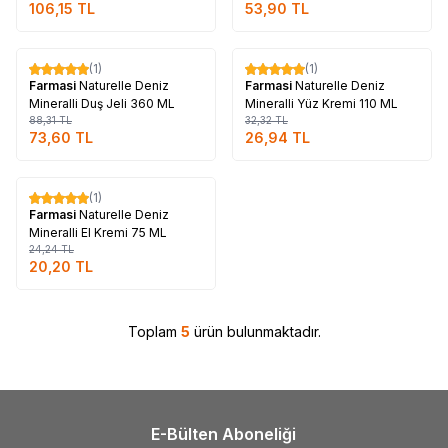
106,15
TL
53,90
TL
Tükendi
Tükendi
(1)
(1)
%
17
%
17
Farmasi
Naturelle Deniz
Farmasi
Naturelle Deniz
Mineralli Duş Jeli 360 ML
Mineralli Yüz Kremi 110 ML
88,31
TL
32,32
TL
73,60
TL
26,94
TL
Tükendi
(1)
%
17
Farmasi
Naturelle Deniz
Mineralli El Kremi 75 ML
24,24
TL
20,20
TL
Toplam
5
ürün bulunmaktadır.
E-Bülten Aboneliği