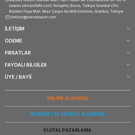
(www.LokmanAVM.com) Yenişehir, Bursa, Türkiye İstanbul Ofis:
Rüstem Paşa Mah. Mısır Çarşısı No:Bilâ Eminönü, İstanbul, Türkiye
iletisim@lokmanavm.com
İLETİŞİM
ÖDEME
FIRSATLAR
FAYDALI BİLGİLER
ÜYE / BAYİİ
ONLİNE ALIŞVERİŞ
İNTERNETTE GÜVENLİ ALIŞVERİŞ
DİJİTAL PAZARLAMA