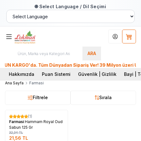
🌐 Select Language / Dil Seçimi
Hesabım
Sepet
ARA
ÜN KARGO'da. Tüm Dünyadan Sipariş Ver! 39 Milyon üzeri Üye, 
Hakkımızda
Puan Sistemi
Güvenlik | Gizlilik
Bayi | T
Ana Sayfa
Farmasi
Filtrele
Sırala
Tükendi
(1)
%
33
Farmasi
Hammam Royal Oud
Sabun 125 Gr
32,34
TL
21,56
TL