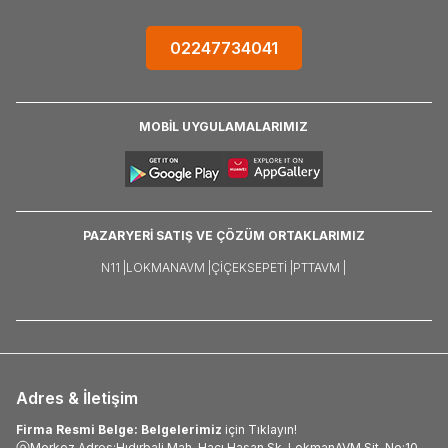
02247734041
MOBİL UYGULAMALARIMIZ
PAZARYERİ SATIŞ VE ÇÖZÜM ORTAKLARIMIZ
N11 |
LOKMANAVM |
ÇIÇEKSEPETI |
PTTAVM |
Adres & İletişim
Firma Resmi Belge: Belgelerimiz
için Tıklayın!
Merkez Adres:Hıdırbali Mah. Hacı Hasan Sk. LokmanAVM Sit. No:10