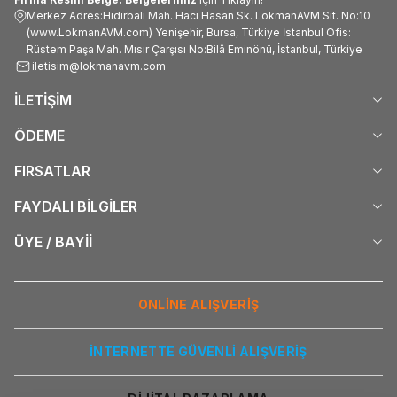
Merkez Adres:Hıdırbali Mah. Hacı Hasan Sk. LokmanAVM Sit. No:10
(www.LokmanAVM.com) Yenişehir, Bursa, Türkiye İstanbul Ofis:
Rüstem Paşa Mah. Mısır Çarşısı No:Bilâ Eminönü, İstanbul, Türkiye
iletisim@lokmanavm.com
İLETİŞİM
ÖDEME
FIRSATLAR
FAYDALI BİLGİLER
ÜYE / BAYİİ
ONLİNE ALIŞVERİŞ
İNTERNETTE GÜVENLİ ALIŞVERİŞ