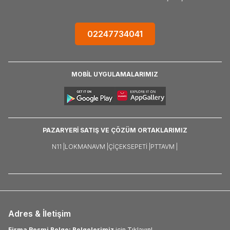
02247734041
MOBİL UYGULAMALARIMIZ
PAZARYERİ SATIŞ VE ÇÖZÜM ORTAKLARIMIZ
N11 |
LOKMANAVM |
ÇIÇEKSEPETI |
PTTAVM |
Adres & İletişim
Firma Resmi Belge: Belgelerimiz
için Tıklayın!