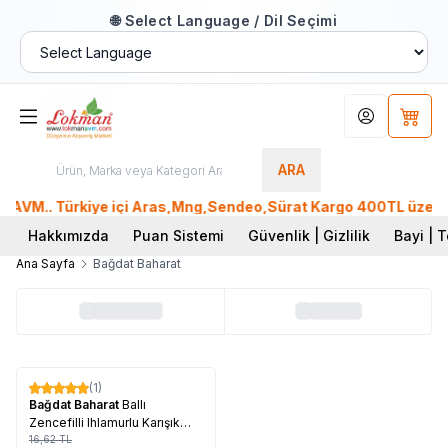
🌐 Select Language / Dil Seçimi
Hesabım
Sepet
ARA
AVM.. Türkiye içi Aras,Mng,Sendeo,Sürat Kargo 400TL üzeri, P
Hakkımızda
Puan Sistemi
Güvenlik | Gizlilik
Bayi | T
Ana Sayfa
Bağdat Baharat
Tükendi
(1)
%
17
Bağdat Baharat
Ballı
Zencefilli Ihlamurlu Karışık
Bitki Çayı 20 Süzen Pşt
16,62
TL