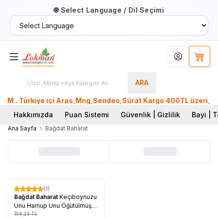
🌐 Select Language / Dil Seçimi
Hesabım
Sepet
ARA
M.. Türkiye içi Aras,Mng,Sendeo,Sürat Kargo 400TL üzeri, Ptt 
Hakkımızda
Puan Sistemi
Güvenlik | Gizlilik
Bayi | T
Ana Sayfa
Bağdat Baharat
Tükendi
(1)
%
17
Bağdat Baharat
Keçiboynuzu
Unu Harnup Unu Öğütülmüş
Doğal 1000 Gr Paket
156,23
TL