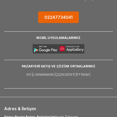
02247734041
MOBİL UYGULAMALARIMIZ
PAZARYERİ SATIŞ VE ÇÖZÜM ORTAKLARIMIZ
N11 |
LOKMANAVM |
ÇIÇEKSEPETI |
PTTAVM |
Adres & İletişim
Firma Resmi Belge: Belgelerimiz
için Tıklayın!