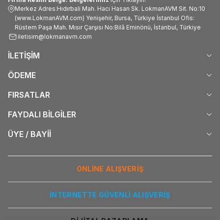
Merkez Adres:Hıdırbali Mah. Hacı Hasan Sk. LokmanAVM Sit. No:10
(www.LokmanAVM.com) Yenişehir, Bursa, Türkiye İstanbul Ofis:
Rüstem Paşa Mah. Mısır Çarşısı No:Bilâ Eminönü, İstanbul, Türkiye
iletisim@lokmanavm.com
İLETİŞİM
ÖDEME
FIRSATLAR
FAYDALI BİLGİLER
ÜYE / BAYİİ
ONLİNE ALIŞVERİŞ
İNTERNETTE GÜVENLİ ALIŞVERİŞ