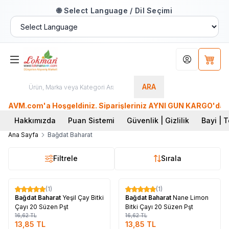
🌐 Select Language / Dil Seçimi
Hesabım
Sepet
ARA
VM.com'a Hoşgeldiniz. Siparişleriniz AYNI GÜN KARGO'da. Tüm 
Hakkımızda
Puan Sistemi
Güvenlik | Gizlilik
Bayi | T
Ana Sayfa
Bağdat Baharat
Filtrele
Sırala
Tükendi
Tükendi
(1)
(1)
%
17
%
17
Bağdat Baharat
Yeşil Çay Bitki
Bağdat Baharat
Nane Limon
Çayı 20 Süzen Pşt
Bitki Çayı 20 Süzen Pşt
16,62
TL
16,62
TL
13,85
TL
13,85
TL