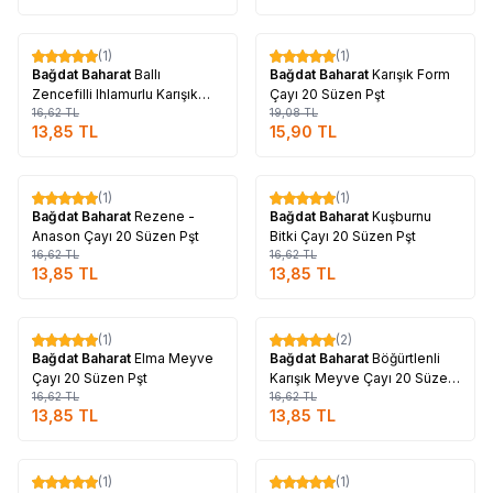
Tükendi
Tükendi
(1)
(1)
%
17
%
17
Bağdat Baharat
Ballı
Bağdat Baharat
Karışık Form
Zencefilli Ihlamurlu Karışık
Çayı 20 Süzen Pşt
Bitki Çayı 20 Süzen Pşt
16,62
TL
19,08
TL
13,85
TL
15,90
TL
Tükendi
Tükendi
(1)
(1)
%
17
%
17
Bağdat Baharat
Rezene -
Bağdat Baharat
Kuşburnu
Anason Çayı 20 Süzen Pşt
Bitki Çayı 20 Süzen Pşt
16,62
TL
16,62
TL
13,85
TL
13,85
TL
Tükendi
Tükendi
(1)
(2)
%
17
%
17
Bağdat Baharat
Elma Meyve
Bağdat Baharat
Böğürtlenli
Çayı 20 Süzen Pşt
Karışık Meyve Çayı 20 Süzen
16,62
TL
Pşt
16,62
TL
13,85
TL
13,85
TL
Tükendi
Tükendi
(1)
(1)
%
17
%
17