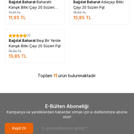
Bağdat Baharat
Baharatlı
Bağdat Baharat
Adaçayı Bitki
Karışık Bitki Çayı 20 Süzen
Çayı 20 Süzen Pşt
Poşet
14,31
TL
16,62
TL
11,93
TL
13,85
TL
Tükendi
(1)
%
17
Bağdat Baharat
Beşi Bir Yerde
Karışık Bitki Çayı 20 Süzen Pşt
16,62
TL
13,85
TL
Toplam
11
ürün bulunmaktadır.
E-Bülten Aboneliği
Kampanya ve yeniliklerden haberdar olmak için e-bültenimize abone
olun!
Kayıt Ol