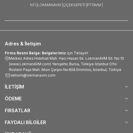
N11 |
LOKMANAVM |
ÇIÇEKSEPETI |
PTTAVM |
Adres & İletişim
Firma Resmi Belge: Belgelerimiz
için Tıklayın!
Merkez Adres:Hıdırbali Mah. Hacı Hasan Sk. LokmanAVM Sit. No:10
(www.LokmanAVM.com) Yenişehir, Bursa, Türkiye İstanbul Ofis:
Rüstem Paşa Mah. Mısır Çarşısı No:Bilâ Eminönü, İstanbul, Türkiye
iletisim@lokmanavm.com
İLETİŞİM
ÖDEME
FIRSATLAR
FAYDALI BİLGİLER