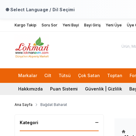
🌐 Select Language / Dil Seçimi
Kargo Takip
Soru Sor
Yeni Bayi
Bayi Giriş
Yeni Üye
Üye G
Markalar
Cilt
Tütsü
Çok Satan
Toptan
Fo
Hakkımızda
Puan Sistemi
Güvenlik | Gizlilik
Bay
Ana Sayfa
Bağdat Baharat
Kategori