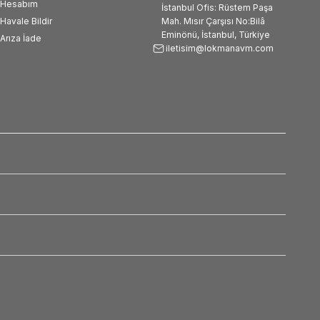
Hesabım
İstanbul Ofis: Rüstem Paşa
Havale Bildir
Mah. Mısır Çarşısı No:Bilâ
Eminönü, İstanbul, Türkiye
Arıza İade
iletisim@lokmanavm.com