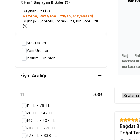
Mark
R Harfi Başlayan Bitkiler
(9)
Reyhan Otu
(3)
Rezene, Raziyane, Irziyan, Mayana
(4)
Rışkrışk, Çöreotu, Çörek Otu, Kır Çöre Otu
(2)
Stoktakiler
Yeni Ürünler
Bağdat Bah
İndirimli Ürünler
markası ür
markası sa
Baharat mark
Fiyat Aralığı
satan yer,
fiyatı, B
yorumlar
kullananlar
Bağdat Ba
ürünleri nas
11 TL - 76 TL
Bağdat Bah
76 TL - 142 TL
satış yerler
satılır, Ba
142 TL - 207 TL
%
17
satılan, 
Bağdat 
207 TL - 273 TL
Bağdat Bahar
Doğal Ta
273 TL - 338 TL
faydaları v
Tohumu 1