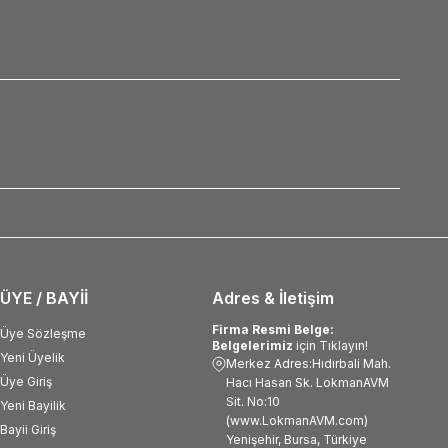
ÜYE / BAYİİ
Adres & İletişim
Firma Resmi Belge:
Üye Sözleşme
Belgelerimiz
için Tıklayın!
Yeni Üyelik
Merkez Adres:Hıdırbali Mah.
Üye Giriş
Hacı Hasan Sk. LokmanAVM
Sit. No:10
Yeni Bayilik
(www.LokmanAVM.com)
Bayii Giriş
Yenişehir, Bursa, Türkiye