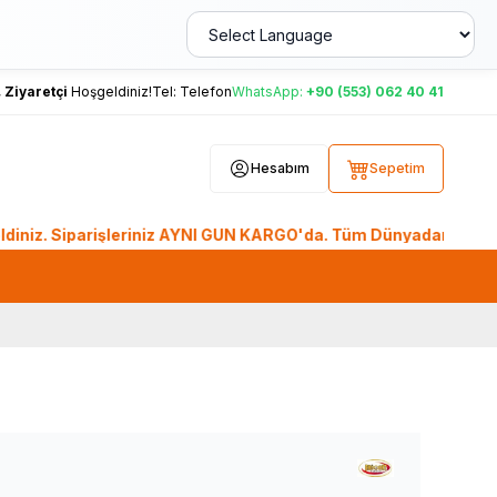
,
Ziyaretçi
Hoşgeldiniz!
Tel:
Telefon
WhatsApp:
+90 (553) 062 40 41
Hesabım
Sepetim
iparişleriniz AYNI GÜN KARGO'da. Tüm Dünyadan Sipariş Ver! 3