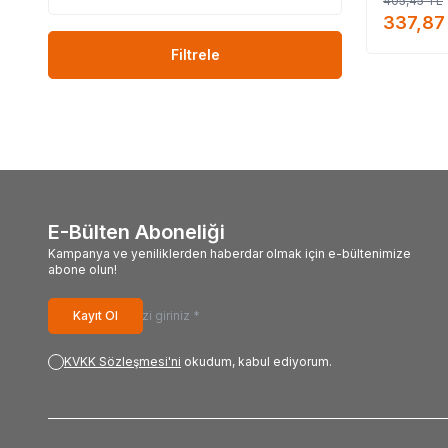
405,45
TL
satış yerler
337,87
Baharat ürü
nerde, Bağda
Filtrele
#Lo
#Bağ
#Bağdat_Baha
E-Bülten Aboneliği
Kampanya ve yeniliklerden haberdar olmak için e-bültenimize
abone olun!
Kayıt Ol
KVKK Sözleşmesi'ni
okudum, kabul ediyorum.