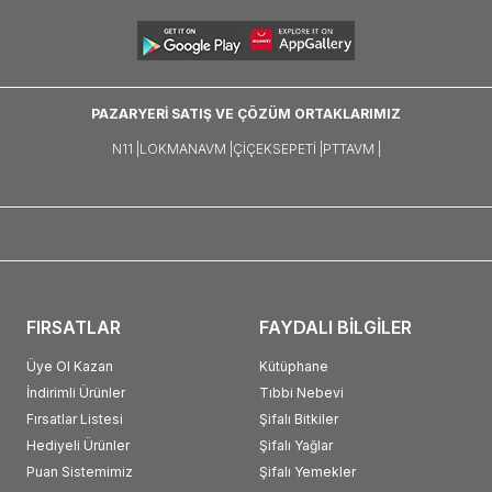
PAZARYERİ SATIŞ VE ÇÖZÜM ORTAKLARIMIZ
N11 |
LOKMANAVM |
ÇIÇEKSEPETI |
PTTAVM |
FIRSATLAR
FAYDALI BİLGİLER
Üye Ol Kazan
Kütüphane
İndirimli Ürünler
Tıbbi Nebevi
Fırsatlar Listesi
Şifalı Bitkiler
Hediyeli Ürünler
Şifalı Yağlar
Puan Sistemimiz
Şifalı Yemekler