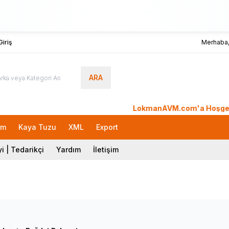
iriş
Merhaba
ARA
LokmanAVM.com'a Hoşgeldiniz. S
rm
Kaya Tuzu
XML
Export
i | Tedarikçi
Yardım
İletişim