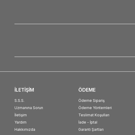
İLETİŞİM
ÖDEME
S.S.S.
Ödeme Sipariş
Uzmanına Sorun
Ödeme Yöntemleri
İletişim
Teslimat Koşulları
Yardım
İade - İptal
Hakkımızda
Garanti Şartları