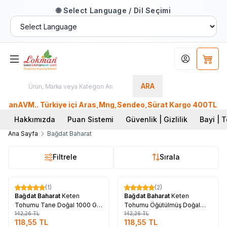
🌐 Select Language / Dil Seçimi
Hesabım
Sepet
ARA
manAVM.. Türkiye içi Aras,Mng,Sendeo,Sürat Kargo 400TL üzeri
Hakkımızda
Puan Sistemi
Güvenlik | Gizlilik
Bayi | T
Ana Sayfa
Bağdat Baharat
Filtrele
Sırala
Tükendi
Tükendi
(1)
(2)
%
17
%
17
Bağdat Baharat
Keten
Bağdat Baharat
Keten
Tohumu Tane Doğal 1000 Gr
Tohumu Öğütülmüş Doğal
Paket
142,26
TL
1000 Gr Paket
142,26
TL
118,55
TL
118,55
TL