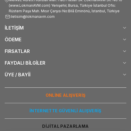
(www.LokmanAVM.com) Yenişehir, Bursa, Türkiye İstanbul Ofis:
Rüstem Paşa Mah. Mısır Çarşısı No:Bilâ Eminönü, İstanbul, Türkiye
iletisim@lokmanavm.com
İLETİŞİM
ÖDEME
FIRSATLAR
FAYDALI BİLGİLER
ÜYE / BAYİİ
ONLİNE ALIŞVERİŞ
İNTERNETTE GÜVENLİ ALIŞVERİŞ
DİJİTAL PAZARLAMA