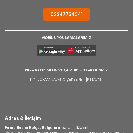
02247734041
MOBİL UYGULAMALARIMIZ
PAZARYERİ SATIŞ VE ÇÖZÜM ORTAKLARIMIZ
N11 |
LOKMANAVM |
ÇIÇEKSEPETI |
PTTAVM |
Adres & İletişim
Firma Resmi Belge: Belgelerimiz
için Tıklayın!
Merkez Adres:Hıdırbali Mah. Hacı Hasan Sk. LokmanAVM Sit. No:10