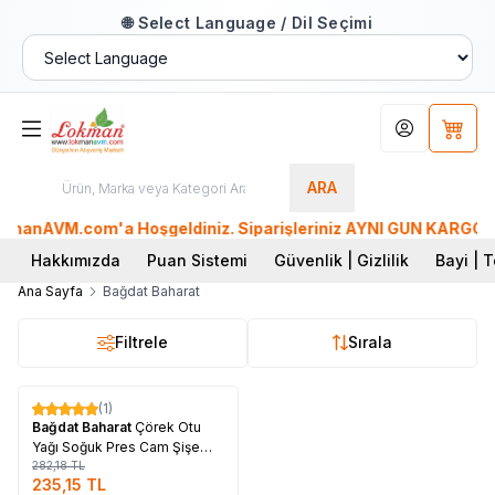
🌐 Select Language / Dil Seçimi
Hesabım
Sepet
ARA
manAVM.com'a Hoşgeldiniz. Siparişleriniz AYNI GÜN KARGO'da. 
Hakkımızda
Puan Sistemi
Güvenlik | Gizlilik
Bayi | T
Ana Sayfa
Bağdat Baharat
Filtrele
Sırala
Tükendi
(1)
%
17
Bağdat Baharat
Çörek Otu
Yağı Soğuk Pres Cam Şişe
225 Gr
282,18
TL
235,15
TL