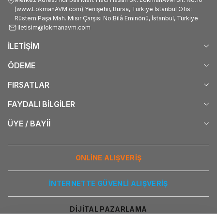
(www.LokmanAVM.com) Yenişehir, Bursa, Türkiye İstanbul Ofis:
Rüstem Paşa Mah. Mısır Çarşısı No:Bilâ Eminönü, İstanbul, Türkiye
iletisim@lokmanavm.com
İLETİŞİM
ÖDEME
FIRSATLAR
FAYDALI BİLGİLER
ÜYE / BAYİİ
ONLİNE ALIŞVERİŞ
İNTERNETTE GÜVENLİ ALIŞVERİŞ
DİJİTAL PAZARLAMA