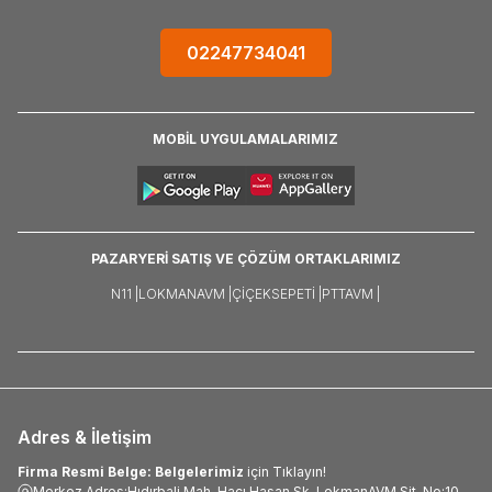
02247734041
MOBİL UYGULAMALARIMIZ
PAZARYERİ SATIŞ VE ÇÖZÜM ORTAKLARIMIZ
N11 |
LOKMANAVM |
ÇIÇEKSEPETI |
PTTAVM |
Adres & İletişim
Firma Resmi Belge: Belgelerimiz
için Tıklayın!
Merkez Adres:Hıdırbali Mah. Hacı Hasan Sk. LokmanAVM Sit. No:10